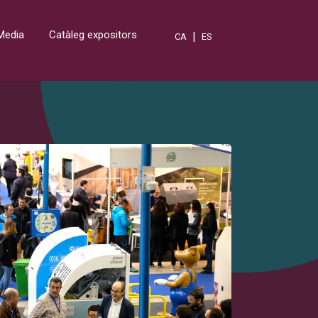
Media
Catàleg expositors
|
CA
ES