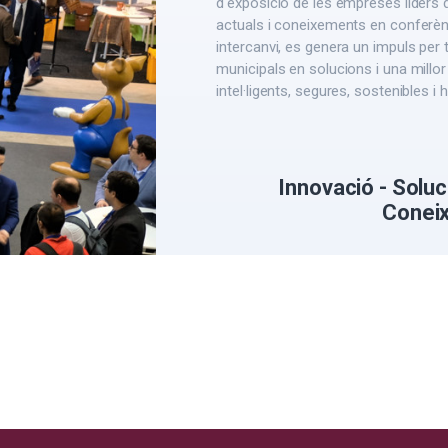
d'exposició de les empreses líders 
actuals i coneixements en conferènc
intercanvi, es genera un impuls pe
municipals en solucions i una millor
intel·ligents, segures, sostenibles i 
Innovació - Soluc
Coneix