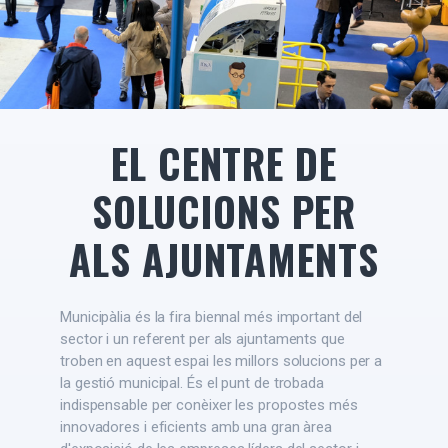
EL CENTRE DE
SOLUCIONS PER
ALS AJUNTAMENTS
Municipàlia és la fira biennal més important del
sector i un referent per als ajuntaments que
troben en aquest espai les millors solucions per a
la gestió municipal. És el punt de trobada
indispensable per conèixer les propostes més
innovadores i eficients amb una gran àrea