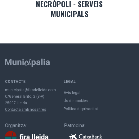
NECRÒPOLI - SERVEIS
MUNICIPALS
CONTACTE
LEGAL
municipalia@firadelleida.com
Avís legal
C/General Brito, 2 (8-A)
Ús de cookies
25007 Lleida
Política de privacitat
Contacta amb nosaltres
Organitza:
Patrocina: