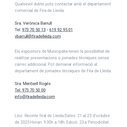
Qualsevol dubte pots contactar amb el departament
comercial de Fira de Lleida:
Sra. Verònica Barrull
Tel.
973 70 50 13
-
619 92 95 01
vbarrull@firadelleida.com
Els expositors de Municipàlia tenen la possibilitat de
realitzar presentacions o jornades tècniques sense
càrrec addicional. Pot demanar informació al
departament de jornades tècniques de Fira de Lleida:
Sra. Meritxell Rogés
Tel. 973 70 50 00
info@firadelleida.com
Lloc: Recinte firal de Lleida Dates: 21 al 23 d'octubre
de 2025 Horari: 9.30h a 18h. Edició: 23.a Periodicitat: