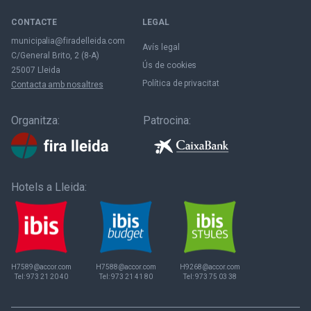
CONTACTE
LEGAL
municipalia@firadelleida.com
Avís legal
C/General Brito, 2 (8-A)
Ús de cookies
25007 Lleida
Política de privacitat
Contacta amb nosaltres
Organitza:
Patrocina:
Hotels a Lleida:
H7589@accor.com
H7588@accor.com
H9268@accor.com
Tel:
973 21 20 40
Tel:
973 21 41 80
Tel:
973 75 03 38