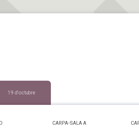
19 d'octubre
D
CARPA-SALA A
CA