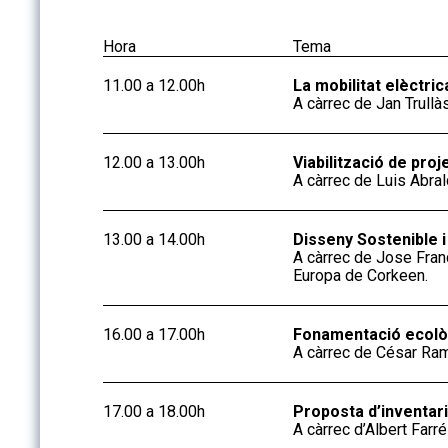
Hora
Tema
11.00 a 12.00h
La mobilitat elèctrica
A càrrec de Jan Trullà
12.00 a 13.00h
Viabilització de pro
A càrrec de Luis Abra
13.00 a 14.00h
Disseny Sostenible i 
A càrrec de Jose Franc
Europa de Corkeen.
16.00 a 17.00h
Fonamentació ecològ
A càrrec de César Ram
17.00 a 18.00h
Proposta d’inventari
A càrrec d’Albert Fa