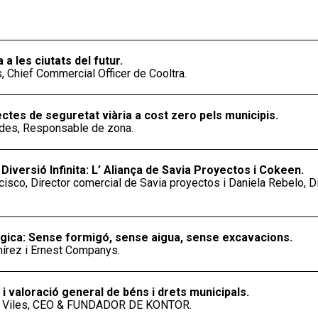
 a les ciutats del futur.
s, Chief Commercial Officer de Cooltra.
jectes de seguretat viària a cost zero pels municipis.
ldes, Responsable de zona.
Diversió Infinita: L’ Aliança de Savia Proyectos i Cokeen.
isco, Director comercial de Savia proyectos i Daniela Rebelo, D
ica: Sense formigó, sense aigua, sense excavacions.
írez i Ernest Companys.
 i valoració general de béns i drets municipals.
rré Viles, CEO & FUNDADOR DE KONTOR.