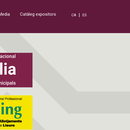
Media
Catàleg expositors
|
CA
ES