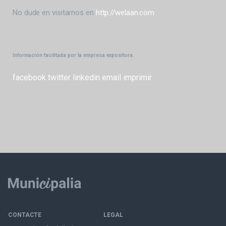
No dude en visitarnos en
http://welaan.com
Información facilitada por la empresa expositora.
facebook
twitter
linkedin
email
imprimir
CONTACTE
LEGAL