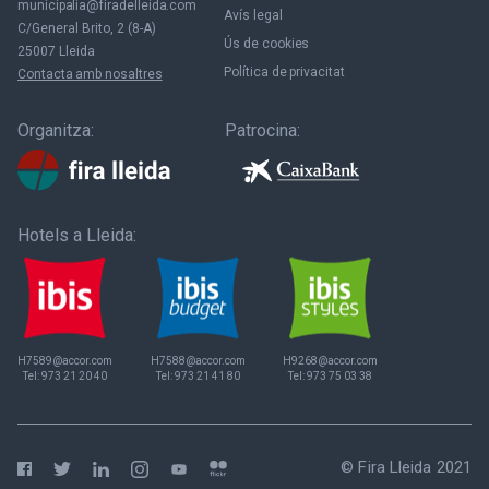
municipalia@firadelleida.com
Avís legal
C/General Brito, 2 (8-A)
Ús de cookies
25007 Lleida
Política de privacitat
Contacta amb nosaltres
Organitza:
Patrocina:
Hotels a Lleida:
H7589@accor.com
H7588@accor.com
H9268@accor.com
Tel:
973 21 20 40
Tel:
973 21 41 80
Tel:
973 75 03 38
© Fira Lleida 2021