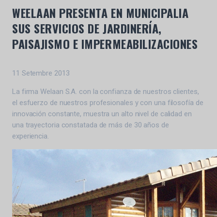
WEELAAN PRESENTA EN MUNICIPALIA
SUS SERVICIOS DE JARDINERÍA,
PAISAJISMO E IMPERMEABILIZACIONES
11 Setembre 2013
La firma Welaan S.A. con la confianza de nuestros clientes,
el esfuerzo de nuestros profesionales y con una filosofía de
innovación constante, muestra un alto nivel de calidad en
una trayectoria constatada de más de 30 años de
experiencia.