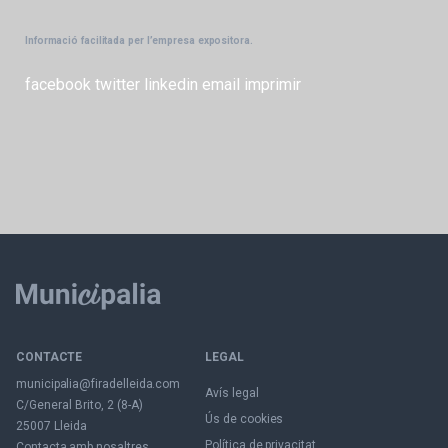
Informació facilitada per l’empresa expositora.
facebook
twitter
linkedin
email
imprimir
CONTACTE
LEGAL
municipalia@firadelleida.com
Avís legal
C/General Brito, 2 (8-A)
Ús de cookies
25007 Lleida
Política de privacitat
Contacta amb nosaltres