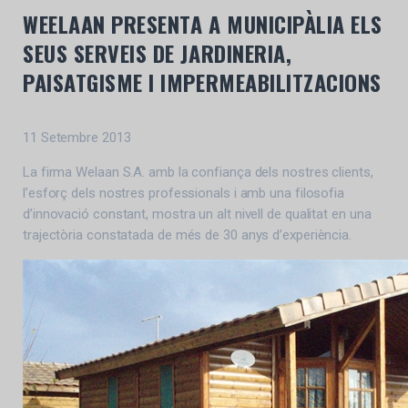
WEELAAN PRESENTA A MUNICIPÀLIA ELS
SEUS SERVEIS DE JARDINERIA,
PAISATGISME I IMPERMEABILITZACIONS
11 Setembre 2013
La firma Welaan S.A. amb la confiança dels nostres clients,
l’esforç dels nostres professionals i amb una filosofia
d’innovació constant, mostra un alt nivell de qualitat en una
trajectòria constatada de més de 30 anys d’experiència.