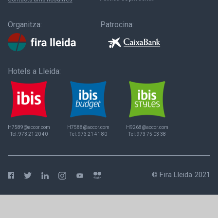
Organitza:
Patrocina:
Hotels a Lleida:
H7589@accor.com
H7588@accor.com
H9268@accor.com
Tel:
973 21 20 40
Tel:
973 21 41 80
Tel:
973 75 03 38
© Fira Lleida 2021