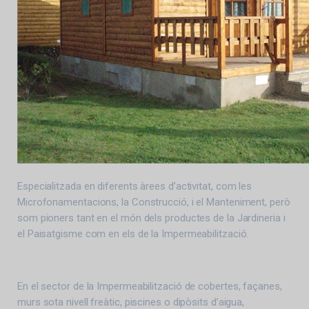
Especialitzada en diferents àrees d’activitat, com les
Microfonamentacions, la Construcció, i el Manteniment, però
som pioners tant en el món dels productes de la Jardineria i
el Paisatgisme com en els de la Impermeabilització.
En el sector de la Impermeabilització de cobertes, façanes,
murs sota nivell freàtic, piscines o dipòsits d’aigua,