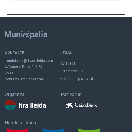
CONTACTE
LEGAL
municipalia@firadelleida.com
Avís legal
C/General Brito, 2 (8-A)
Ús de cookies
25007 Lleida
Política de privacitat
Contacta amb nosaltres
Organitza:
Patrocina:
Hotels a Lleida: