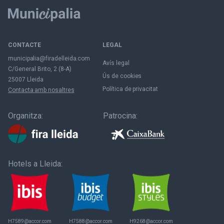
CONTACTE
LEGAL
municipalia@firadelleida.com
Avís legal
C/General Brito, 2 (8-A)
Ús de cookies
25007 Lleida
Política de privacitat
Contacta amb nosaltres
Organitza:
Patrocina:
Hotels a Lleida:
H7589@accor.com
H7588@accor.com
H9268@accor.com