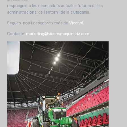
responguin a les necessitats actuals i futures de les
administracions, de l’entorn i de la ciutadania.
Segueix-nos i descobreix més de
Vicens!
Contacte:
marketing@vicensmaquinaria.com