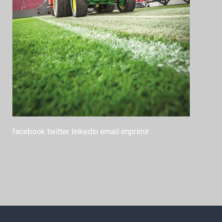
facebook
twitter
linkedin
email
imprimir