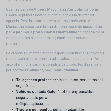
2 Octubre 2025
Quan es parla de
Vicens Maquinària Agrícola
i de
John
Deere
, la primera imatge que ve al cap és la del tractor
agrícola. Però la nostra activitat va molt més enllà. A
Municipalia presentem la línia de John Deere de
maquinària
per a jardineria professional i manteniment
, especialment
orientada a les necessitats d’ajuntaments i serveis
municipals.
La creació i el manteniment d’espais sostenibles i funcionals
requereixen eines eficients i adaptades a cada entorn. Per
això oferim una gamma completa de productes dissenyats
per aportar
rendiment, seguretat i fiabilitat
:
Tallagespes professionals
, robustos, maniobrables i
ergonòmics.
Vehicles utilitaris Gator™
, tot terreny versàtils i
segurs, ideals per a
múltiples aplicacions.
Tractors compactes
, potents i adaptables.