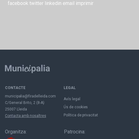
facebook
twitter
linkedin
email
imprimir
CONTACTE
LEGAL
municipalia@firadelleida.com
Avís legal
C/General Brito, 2 (8-A)
Ús de cookies
25007 Lleida
Política de privacitat
Contacta amb nosaltres
Organitza:
Patrocina: