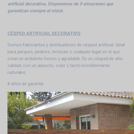
artificial decorativa. Disponemos de 9 almacenes que
garantizan siempre el stock.
CÉSPED ARTIFICIAL DECORATIVO
Somos fabricantes y distribuidores de césped artificial. Ideal
para parques, jardines, terrazas o cualquier lugar en el que
crear un ambiente fresco y agradable. Es un césped de alta
calidad, con un aspecto, color y tacto increíblemente
naturales.
8 años de garantía.