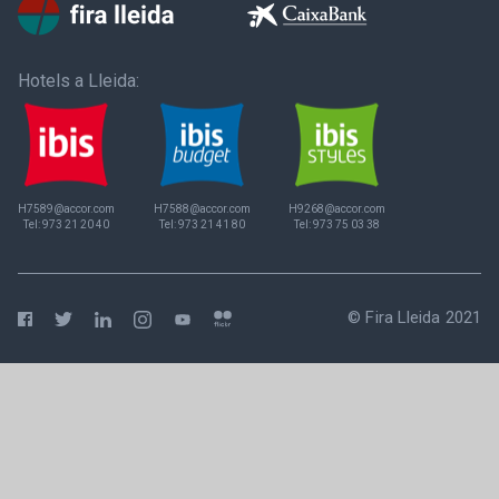
Hotels a Lleida:
H7589@accor.com
H7588@accor.com
H9268@accor.com
Tel:
973 21 20 40
Tel:
973 21 41 80
Tel:
973 75 03 38
© Fira Lleida 2021