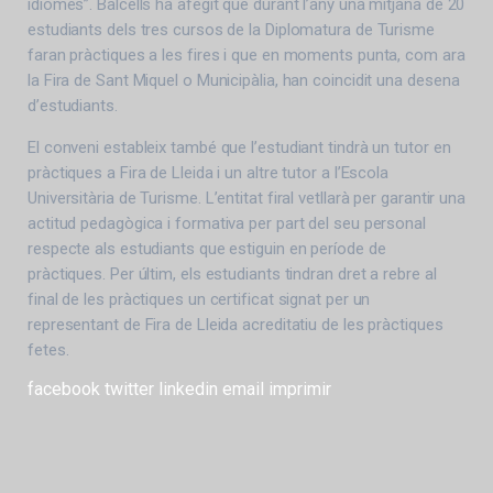
idiomes”. Balcells ha afegit que durant l’any una mitjana de 20
estudiants dels tres cursos de la Diplomatura de Turisme
faran pràctiques a les fires i que en moments punta, com ara
la Fira de Sant Miquel o Municipàlia, han coincidit una desena
d’estudiants.
El conveni estableix també que l’estudiant tindrà un tutor en
pràctiques a Fira de Lleida i un altre tutor a l’Escola
Universitària de Turisme. L’entitat firal vetllarà per garantir una
actitud pedagògica i formativa per part del seu personal
respecte als estudiants que estiguin en període de
pràctiques. Per últim, els estudiants tindran dret a rebre al
final de les pràctiques un certificat signat per un
representant de Fira de Lleida acreditatiu de les pràctiques
fetes.
facebook
twitter
linkedin
email
imprimir