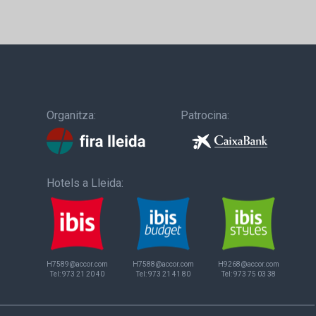
Organitza:
Patrocina:
Hotels a Lleida:
H7589@accor.com
H7588@accor.com
H9268@accor.com
Tel:
973 21 20 40
Tel:
973 21 41 80
Tel:
973 75 03 38