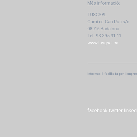
Més informació:
TUSGSAL
Camí de Can Ruti s/n
08916 Badalona
Tel.: 93 395 31 11
www.tusgsal.cat
Informació facilitada per l’empre
facebook
twitter
linked