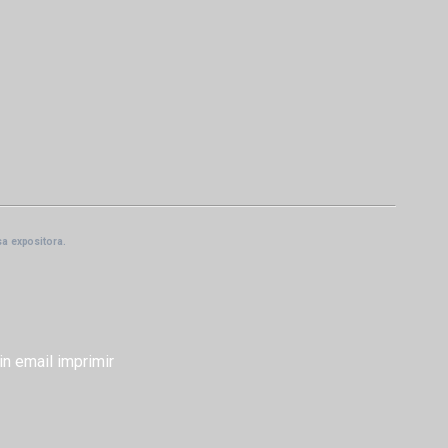
sa expositora.
in
email
imprimir