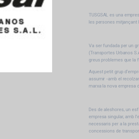
TUSGSAL es una empresa 
les persones mitjançant l
Va ser fundada per un gr
(Transportes Urbanos S.A.
greus problemes que la fe
Aquest petit grup d’empr
assumir -amb el recolzam
marxa la nova empresa do
Des de aleshores, un esf
empresa singular, amb l’eq
necessaris per a la pres
concessions de transport