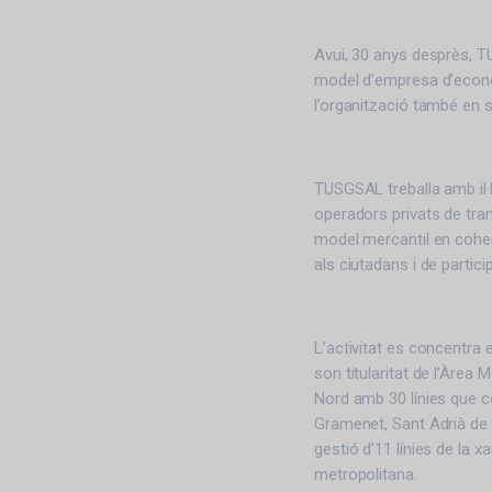
Avui, 30 anys desprès, T
model d’empresa d’econo
l’organització també en s
TUSGSAL treballa amb il·l
operadors privats de tra
model mercantil en coher
als ciutadans i de particip
L’activitat es concentra 
son titularitat de l’Àrea
Nord amb 30 línies que 
Gramenet, Sant Adrià de 
gestió d’11 línies de la 
metropolitana.