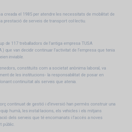
creada el 1985 per atendre les necessitats de mobilitat de
a prestació de serveis de transport col·lectiu.
up de 117 treballadors de l’antiga empresa TUSA
) que van decidir continuar l’activitat de l’empresa que tenia
ien inviable.
enedors, constituïts com a societat anònima laboral, va
ent de les institucions- la responsabilitat de posar en
nant continuïtat als serveis que atenia.
orç continuat de gestió i d’inversió han permès construir una
uip humà, les instal·lacions, els vehicles i els mitjans
tació dels serveis que té encomanats i l’accés a noves
 públic.