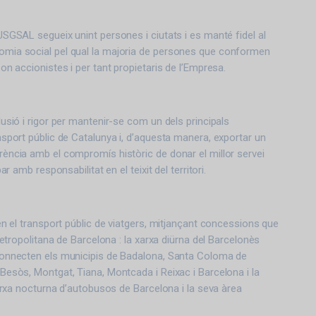
USGSAL segueix unint persones i ciutats i es manté fidel al
mia social pel qual la majoria de persones que conformen
on accionistes i per tant propietaris de l’Empresa.
usió i rigor per mantenir-se com un dels principals
nsport públic de Catalunya i, d’aquesta manera, exportar un
ència amb el compromís històric de donar el millor servei
ar amb responsabilitat en el teixit del territori.
en el transport públic de viatgers, mitjançant concessions que
 Metropolitana de Barcelona : la xarxa diürna del Barcelonès
connecten els municipis de Badalona, Santa Coloma de
Besòs, Montgat, Tiana, Montcada i Reixac i Barcelona i la
xarxa nocturna d’autobusos de Barcelona i la seva àrea