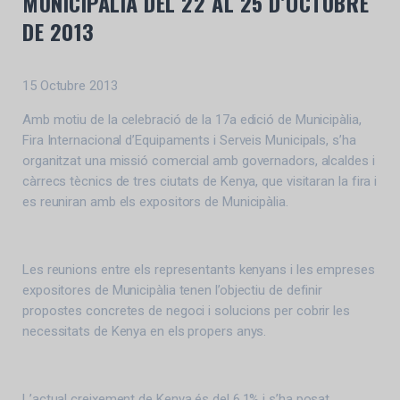
MUNICIPÀLIA
DEL 22 AL 25 D’OCTUBRE
DE 2013
15 Octubre 2013
Amb motiu de la celebració de la 17a edició de Municipàlia,
Fira Internacional d’Equipaments i Serveis Municipals, s’ha
organitzat una missió comercial amb governadors, alcaldes i
càrrecs tècnics de tres ciutats de Kenya, que visitaran la fira i
es reuniran amb els expositors de Municipàlia.
Les reunions entre els representants kenyans i les empreses
expositores de Municipàlia tenen l’objectiu de definir
propostes concretes de negoci i solucions per cobrir les
necessitats de Kenya en els propers anys.
L’actual creixement de Kenya és del 6,1% i s’ha posat