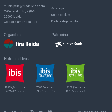
municipalia@firadelleida.com
Avís legal
C/General Brito, 2 (8-A)
Ús de cookies
25007 Lleida
Política de privacitat
Contacta amb nosaltres
Organitza:
Patrocina:
Hotels a Lleida:
H7589@accor.com
H7588@accor.com
H9268@accor.com
Tel:
973 21 20 40
Tel:
973 21 41 80
Tel:
973 75 03 38