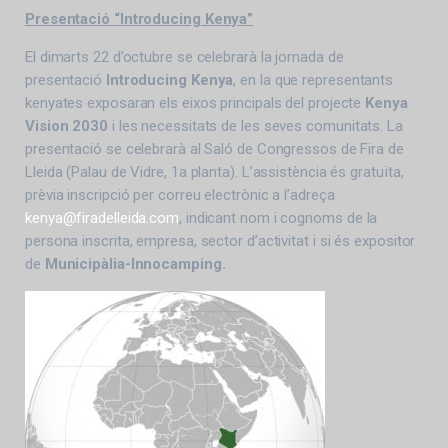
Presentació “Introducing Kenya”
El dimarts 22 d’octubre se celebrarà la jornada de
presentació
Introducing Kenya
, en la que representants
kenyates exposaran els eixos principals del projecte
Kenya
Vision 2030
i les necessitats de les seves comunitats. La
presentació se celebrarà al Saló de Congressos de Fira de
Lleida (Palau de Vidre, 1a planta). L’assistència és gratuïta,
prèvia inscripció per correu electrònic a l’adreça
kenya@firadelleida.com
, indicant nom i cognoms de la
persona inscrita, empresa, sector d’activitat i si és expositor
de
Municipàlia-Innocamping.