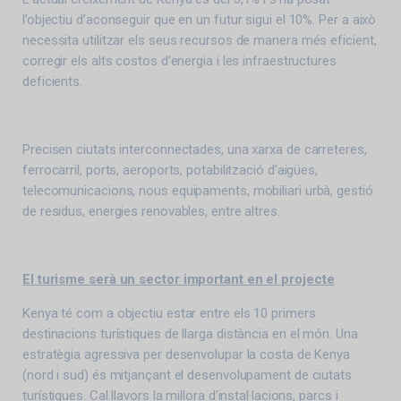
l’objectiu d’aconseguir que en un futur sigui el 10%. Per a això
necessita utilitzar els seus recursos de manera més eficient,
corregir els alts costos d’energia i les infraestructures
deficients.
Precisen ciutats interconnectades, una xarxa de carreteres,
ferrocarril, ports, aeroports, potabilització d’aigües,
telecomunicacions, nous equipaments, mobiliari urbà, gestió
de residus, energies renovables, entre altres.
El turisme serà un sector important en el projecte
Kenya té com a objectiu estar entre els 10 primers
destinacions turístiques de llarga distància en el món. Una
estratègia agressiva per desenvolupar la costa de Kenya
(nord i sud) és mitjançant el desenvolupament de ciutats
turístiques. Cal llavors la millora d’instal·lacions, parcs i