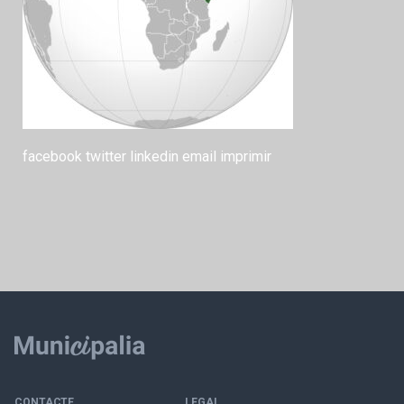
facebook
twitter
linkedin
email
imprimir
CONTACTE
LEGAL