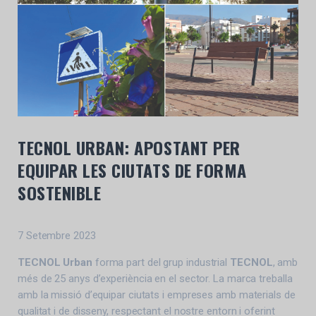
TECNOL URBAN: APOSTANT PER
EQUIPAR LES CIUTATS DE FORMA
SOSTENIBLE
7 Setembre 2023
TECNOL Urban
forma part del grup industrial
TECNOL
, amb
més de 25 anys d’experiència en el sector. La marca treballa
amb la missió d’equipar ciutats i empreses amb materials de
qualitat i de disseny, respectant el nostre entorn i oferint