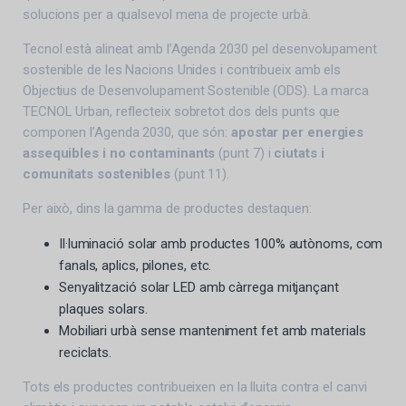
solucions per a qualsevol mena de projecte urbà.
Tecnol està alineat amb l’Agenda 2030 pel desenvolupament
sostenible de les Nacions Unides i contribueix amb els
Objectius de Desenvolupament Sostenible (ODS). La marca
TECNOL Urban, reflecteix sobretot dos dels punts que
componen l’Agenda 2030, que són:
apostar per energies
assequibles i no contaminants
(punt 7) i
ciutats i
comunitats sostenibles
(punt 11).
Per això, dins la gamma de productes destaquen:
Il·luminació solar amb productes 100% autònoms, com
fanals, aplics, pilones, etc.
Senyalització solar LED amb càrrega mitjançant
plaques solars.
Mobiliari urbà sense manteniment fet amb materials
reciclats.
Tots els productes contribueixen en la lluita contra el canvi