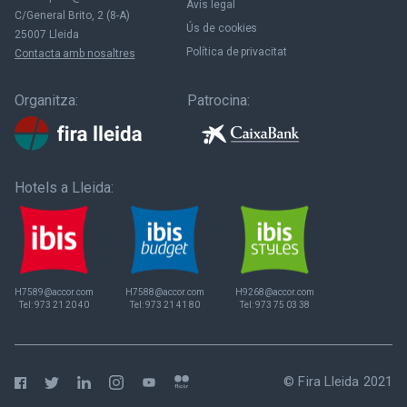
Avís legal
C/General Brito, 2 (8-A)
Ús de cookies
25007 Lleida
Política de privacitat
Contacta amb nosaltres
Organitza:
Patrocina:
Hotels a Lleida:
H7589@accor.com
H7588@accor.com
H9268@accor.com
Tel:
973 21 20 40
Tel:
973 21 41 80
Tel:
973 75 03 38
© Fira Lleida 2021