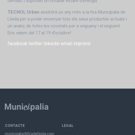
climàtic i suposen un notable estalvi d’energia.
TECNOL Urban
assistirà un any més a la fira Municipalia de
Lleida per a poder ensenyar tots els seus productes actuals i
un avanç de totes les novetats per a enguany i el següent.
Ens veiem del 17 al 19 d’octubre!
facebook
twitter
linkedin
email
imprimir
CONTACTE
LEGAL
municipalia@firadelleida.com