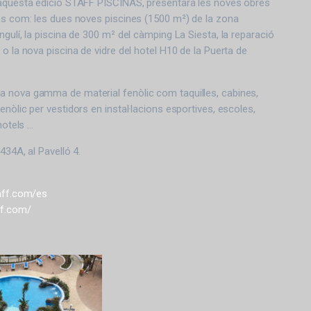
 aquesta edició STAFF PISCINAS, presentarà les noves obres
ns com: les dues noves piscines (1500 m²) de la zona
gulí, la piscina de 300 m² del càmping La Siesta, la reparació
o la nova piscina de vidre del hotel H10 de la Puerta de
 nova gamma de material fenòlic com taquilles, cabines,
nòlic per vestidors en instal·lacions esportives, escoles,
hotels …
434A, al Pavelló 4.
taff.com/es
ff.com/