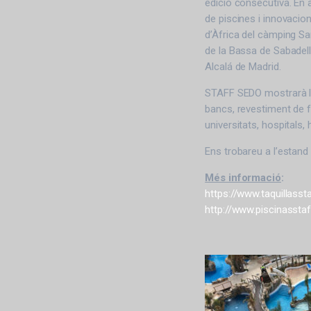
edició consecutiva. En
de piscines i innovacio
d’Àfrica del càmping San
de la Bassa de Sabadell 
Alcalá de Madrid.
STAFF SEDO mostrarà la
bancs, revestiment de fe
universitats, hospitals, 
Ens trobareu a l’estand 
Més informació
:
https://www.taquillass
http://www.piscinassta