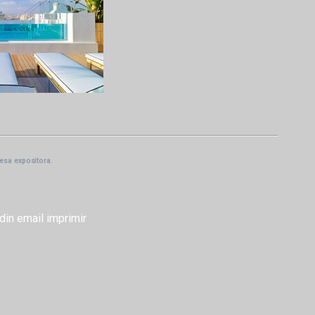
resa expositora.
din
email
imprimir