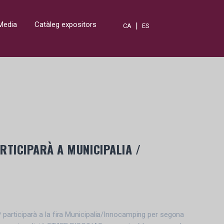
Media
Catàleg expositors
|
CA
ES
RTICIPARÀ A MUNICIPALIA /
articiparà a la fira Municipalia/Innocamping per segona