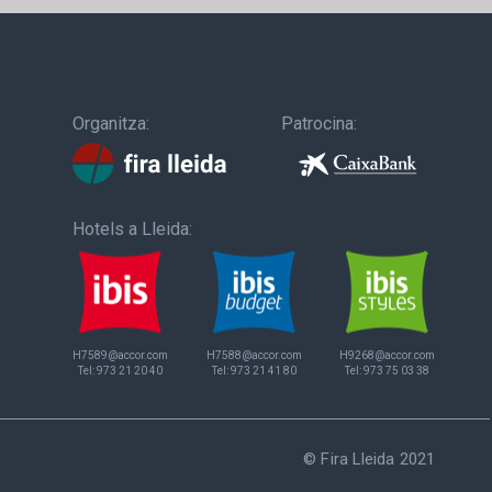
Organitza:
Patrocina:
Hotels a Lleida:
H7589@accor.com
H7588@accor.com
H9268@accor.com
Tel:
973 21 20 40
Tel:
973 21 41 80
Tel:
973 75 03 38
© Fira Lleida 2021