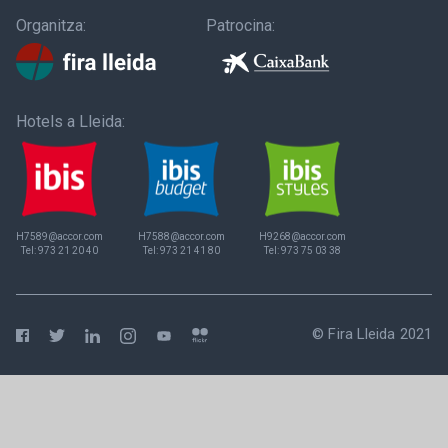
Organitza:
Patrocina:
Hotels a Lleida:
H7589@accor.com
H7588@accor.com
H9268@accor.com
Tel:
973 21 20 40
Tel:
973 21 41 80
Tel:
973 75 03 38
© Fira Lleida 2021