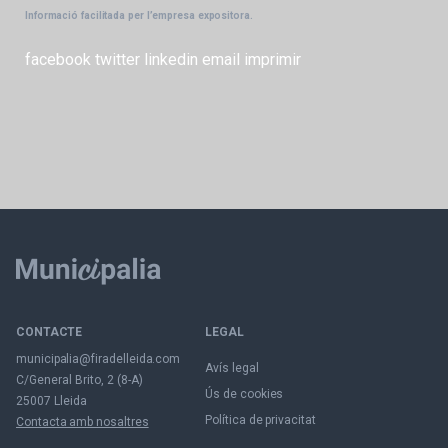
Informació facilitada per l’empresa expositora.
facebook
twitter
linkedin
email
imprimir
CONTACTE
LEGAL
municipalia@firadelleida.com
Avís legal
C/General Brito, 2 (8-A)
Ús de cookies
25007 Lleida
Política de privacitat
Contacta amb nosaltres