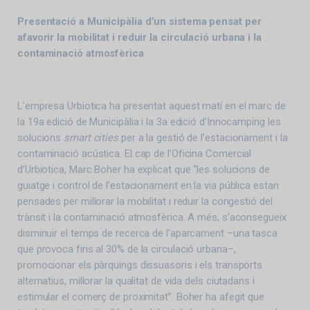
Presentació a Municipàlia d’un sistema pensat per
afavorir la mobilitat i reduir la circulació urbana i la
contaminació atmosfèrica
L’empresa Urbiotica ha presentat aquest matí en el marc de
la 19a edició de Municipàlia i la 3a edició d’Innocamping les
solucions
smart cities
per a la gestió de l’estacionament i la
contaminació acústica. El cap de l’Oficina Comercial
d’Urbiotica, Marc Boher ha explicat que “les solucions de
guiatge i control de l’estacionament en la via pública estan
pensades per millorar la mobilitat i reduir la congestió del
trànsit i la contaminació atmosfèrica. A més, s’aconsegueix
disminuir el temps de recerca de l’aparcament –una tasca
que provoca fins al 30% de la circulació urbana–,
promocionar els pàrquings dissuasoris i els transports
alternatius, millorar la qualitat de vida dels ciutadans i
estimular el comerç de proximitat”. Boher ha afegit que