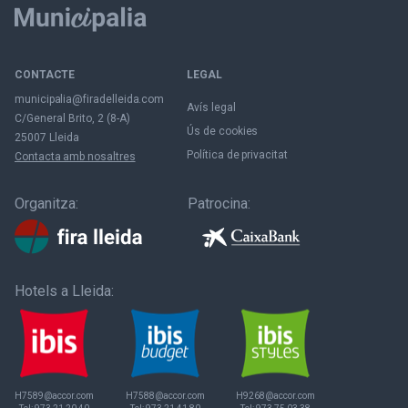
CONTACTE
LEGAL
municipalia@firadelleida.com
Avís legal
C/General Brito, 2 (8-A)
Ús de cookies
25007 Lleida
Política de privacitat
Contacta amb nosaltres
Organitza:
Patrocina:
Hotels a Lleida:
H7589@accor.com
H7588@accor.com
H9268@accor.com