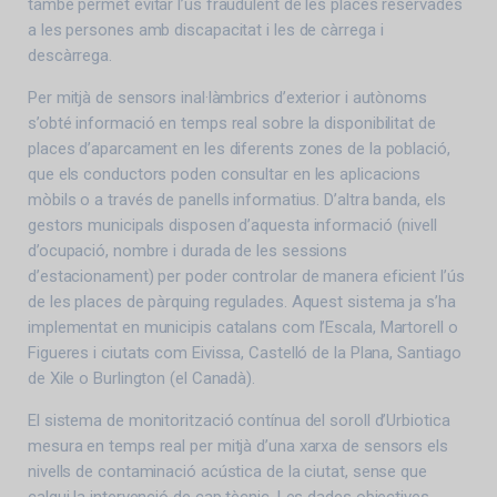
també permet evitar l’ús fraudulent de les places reservades
a les persones amb discapacitat i les de càrrega i
descàrrega.
Per mitjà de sensors inal·làmbrics d’exterior i autònoms
s’obté informació en temps real sobre la disponibilitat de
places d’aparcament en les diferents zones de la població,
que els conductors poden consultar en les aplicacions
mòbils o a través de panells informatius. D’altra banda, els
gestors municipals disposen d’aquesta informació (nivell
d’ocupació, nombre i durada de les sessions
d’estacionament) per poder controlar de manera eficient l’ús
de les places de pàrquing regulades. Aquest sistema ja s’ha
implementat en municipis catalans com l’Escala, Martorell o
Figueres i ciutats com Eivissa, Castelló de la Plana, Santiago
de Xile o Burlington (el Canadà).
El sistema de monitorització contínua del soroll d’Urbiotica
mesura en temps real per mitjà d’una xarxa de sensors els
nivells de contaminació acústica de la ciutat, sense que