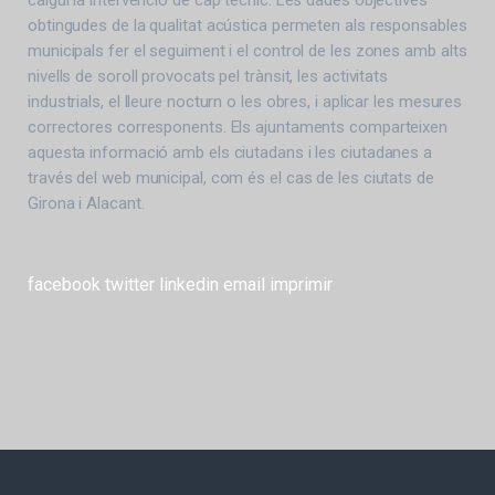
calgui la intervenció de cap tècnic. Les dades objectives
obtingudes de la qualitat acústica permeten als responsables
municipals fer el seguiment i el control de les zones amb alts
nivells de soroll provocats pel trànsit, les activitats
industrials, el lleure nocturn o les obres, i aplicar les mesures
correctores corresponents. Els ajuntaments comparteixen
aquesta informació amb els ciutadans i les ciutadanes a
través del web municipal, com és el cas de les ciutats de
Girona i Alacant.
facebook
twitter
linkedin
email
imprimir