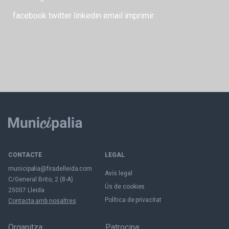
facebook
twitter
linkedin
email
imprimir
CONTACTE
LEGAL
municipalia@firadelleida.com
Avís legal
C/General Brito, 2 (8-A)
Ús de cookies
25007 Lleida
Política de privacitat
Contacta amb nosaltres
Organitza:
Patrocina: