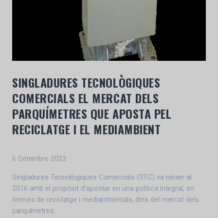
SINGLADURES TECNOLÒGIQUES
COMERCIALS EL MERCAT DELS
PARQUÍMETRES QUE APOSTA PEL
RECICLATGE I EL MEDIAMBIENT
6 Setembre 2023
Singladures Tecnològiques Comercials (STC) va néixer al
2016 amb el propòsit d’apostar en una política integral, en
termes de reciclatge i mediambientals, dins del mercat dels
parquímetres.