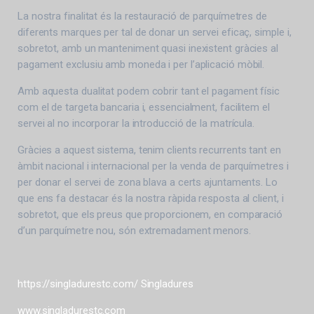
La nostra finalitat és la restauració de parquímetres de
diferents marques per tal de donar un servei eficaç, simple i,
sobretot, amb un manteniment quasi inexistent gràcies al
pagament exclusiu amb moneda i per l’aplicació mòbil.
Amb aquesta dualitat podem cobrir tant el pagament físic
com el de targeta bancaria i, essencialment, facilitem el
servei al no incorporar la introducció de la matrícula.
Gràcies a aquest sistema, tenim clients recurrents tant en
àmbit nacional i internacional per la venda de parquímetres i
per donar el servei de zona blava a certs ajuntaments. Lo
que ens fa destacar és la nostra ràpida resposta al client, i
sobretot, que els preus que proporcionem, en comparació
d’un parquímetre nou, són extremadament menors.
https://singladurestc.com/
Singladures
www.singladurestc.com