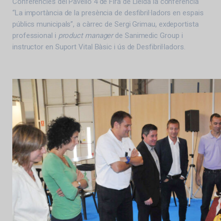
Conferències del Pavelló 4 de Fira de Lleida la conferència
“La importància de la presència de desfibril·ladors en espais
públics municipals”, a càrrec de Sergi Grimau, exdeportista
professional i
product manager
de Sanimedic Group i
instructor en Suport Vital Bàsic i ús de Desfibril·ladors.