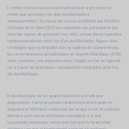
L’entitat ofereix cursos especialitzats per a personal no
mèdic que acrediten l’ús dels desfibril·ladors
semiautomàtics. Es tracta de cursos acreditats per l’Institut
d’Estudis de la Salut (IES) que capaciten als participants per
detectar signes de gravetat i risc vital i actuar davant parades
cardiorespiratòries amb l’ús d’un desfibril·lador. Alguns dels
continguts que es treballen són: la cadena de supervivència,
les recomanacions actualitzades en Suport Vital Bàsic (SVB)
adult i pediàtric i els aspectes ètics i legals en l’ús de l’aparell,
tot a través de pràctiques i simulacions integrades amb l’ús
del desfibril·lador.
El desfibril·lador és un aparell electrònic portàtil que
diagnostica i tracta la parada cardiorrespiratòria quan és
deguda a la fibril·lació ventricular (en la que el cor té activitat
elèctrica però sense efectivitat mecànica) o a una
taquicàrdia ventricular sense pols (en què hi ha activitat