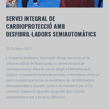
SERVEI INTEGRAL DE
CARDIOPROTECCIÓ AMB
DESFIBRIL·LADORS SEMIAUTOMÀTICS
20 Octubre 2011
L’empresa lleidatana Sanimèdic Group presenta en la
setzena edició de Municipalia un servei integral de
cardioprotecció. Aquest servei, dirigit a l’Administració
pública i a qualsevol empresa privada, consisteix a oferir un
pack complet que inclou la instal·lació de desfibril·ladors
semiautomàtics, impartir cursos de formació per a l’ús
correcte d’aquests aparells i la gestió dels tràmits
administratius per a la seva utilització.