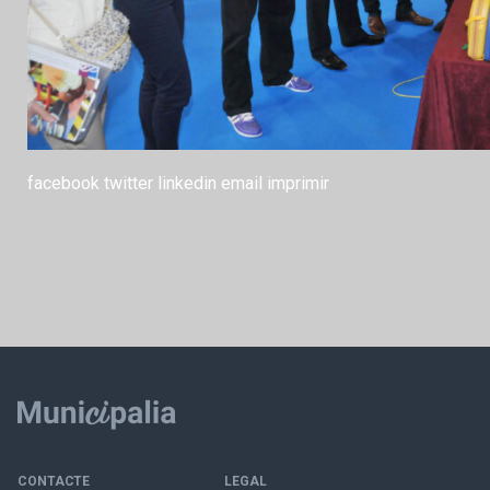
facebook
twitter
linkedin
email
imprimir
CONTACTE
LEGAL