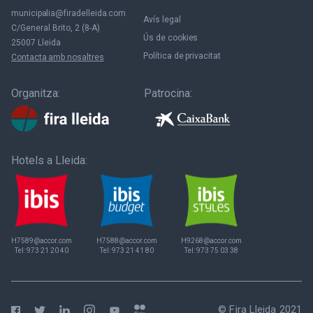
municipalia@firadelleida.com
Avís legal
C/General Brito, 2 (8-A)
Ús de cookies
25007 Lleida
Política de privacitat
Contacta amb nosaltres
Organitza:
Patrocina:
Hotels a Lleida:
H7589@accor.com
H7588@accor.com
H9268@accor.com
Tel:
973 21 20 40
Tel:
973 21 41 80
Tel:
973 75 03 38
© Fira Lleida 2021