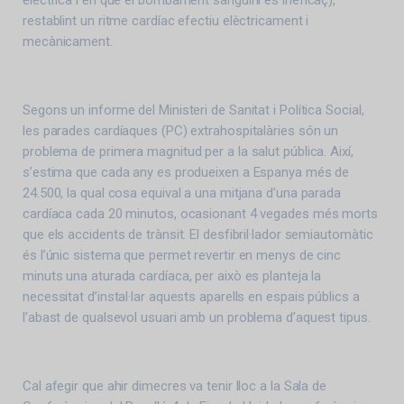
elèctrica i en què el bombament sanguini és ineficaç),
restablint un ritme cardíac efectiu elèctricament i
mecànicament.
Segons un informe del Ministeri de Sanitat i Política Social,
les parades cardíaques (PC) extrahospitalàries són un
problema de primera magnitud per a la salut pública. Així,
s’estima que cada any es produeixen a Espanya més de
24.500, la qual cosa equival a una mitjana d’una parada
cardíaca cada 20 minutos, ocasionant 4 vegades més morts
que els accidents de trànsit. El desfibril·lador semiautomàtic
és l’únic sistema que permet revertir en menys de cinc
minuts una aturada cardíaca, per això es planteja la
necessitat d’instal·lar aquests aparells en espais públics a
l’abast de qualsevol usuari amb un problema d’aquest tipus.
Cal afegir que ahir dimecres va tenir lloc a la Sala de