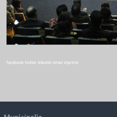
facebook
twitter
linkedin
email
imprimir