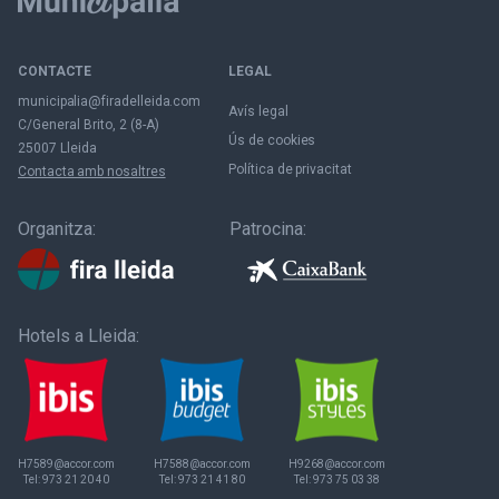
CONTACTE
LEGAL
municipalia@firadelleida.com
Avís legal
C/General Brito, 2 (8-A)
Ús de cookies
25007 Lleida
Política de privacitat
Contacta amb nosaltres
Organitza:
Patrocina:
Hotels a Lleida:
H7589@accor.com
H7588@accor.com
H9268@accor.com
Tel:
973 21 20 40
Tel:
973 21 41 80
Tel:
973 75 03 38