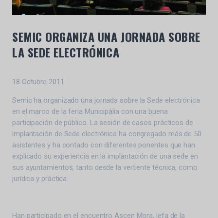
SEMIC ORGANIZA UNA JORNADA SOBRE
LA SEDE ELECTRÓNICA
18 Octubre 2011
Semic ha organizado una jornada sobre la Sede electrónica
en el marco de la feria Municipàlia con una buena
participación de público. La sesión de casos prácticos de
implantación de Sede electrónica ha congregado más de 50
asistentes y ha contado con diferentes ponentes que han
explicado su experiencia en la implantación de una sede en
sus ayuntamientos, tanto desde la vertiente técnica, como
jurídica y práctica.
Han participado en el encuentro Ascen Mora, jefa de la