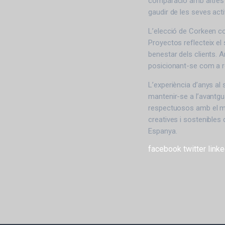
comparació amb altres p
gaudir de les seves acti
L’elecció de Corkeen co
Proyectos reflecteix el
benestar dels clients.
posicionant-se com a ref
L’experiència d’anys al 
mantenir-se a l’avantgu
respectuosos amb el me
creatives i sostenibles 
Espanya.
facebook
twitter
linke