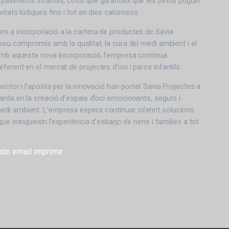
aviments infantils, cosa que garanteix que els petits puguin
vitats lúdiques fins i tot en dies calorosos.
m a incorporació a la cartera de productes de Savia
 seu compromís amb la qualitat, la cura del medi ambient i el
 Amb aquesta nova incorporació, l’empresa continua
erent en el mercat de projectes d’oci i parcs infantils.
sector i l’aposta per la innovació han portat Savia Projectes a
arda en la creació d’espais d’oci emocionants, segurs i
di ambient. L’empresa espera continuar oferint solucions
que enriqueixin l’experiència d’esbarjo de nens i famílies a tot
din
email
imprimir