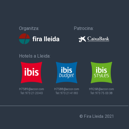
Organitza:
Patrocina:
Hotels a Lleida:
H7589@accor.com
H7588@accor.com
H9268@accor.com
Tel:
973 21 20 40
Tel:
973 21 41 80
Tel:
973 75 03 38
© Fira Lleida 2021