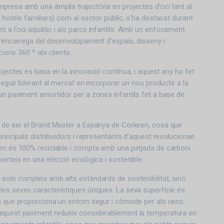
presa amb una àmplia trajectòria en projectes d’oci tant al
 hotels familiars) com al sector públic, s’ha destacat durant
 a l’oci aquàtic i als parcs infantils. Amb un enfocament
s’encarrega del desenvolupament d’espais, disseny i
ucions 360 º als clients.
rojectes es basa en la innovació contínua, i aquest any ha fet
seguir liderant el mercat en incorporar un nou producte a la
un paviment amortidor per a zones infantils fet a base de
x de ser el Brand Master a Espanya de Corkeen, cosa que
principals distribuïdors i representants d’aquest revolucionari
een és 100% reciclable i compta amb una petjada de carboni
verteix en una elecció ecològica i sostenible.
sols compleix amb alts estàndards de sostenibilitat, sinó
es seves característiques úniques. La seva superfície és
sa que proporciona un entorn segur i còmode per als nens
aquest paviment redueix considerablement la temperatura en