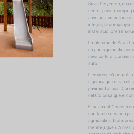
Savia Proyectos, una em
sector privat (càmping i
anys pel seu enfocament
integral, la companyia 
instal·lació, oferint sol
La filosofia de Savia P
un pas significatiu per 
seva cartera: Corkeen, 
suro.
L’empresa s’enorgullei
significa que seran els 
paviment al país. Cork
del 0%, cosa que el con
El paviment Corkeen no 
que també destaca per l
agradable al tacte, co
mentre juguen. A més, 