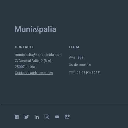
CONTACTE
LEGAL
municipalia@firadelleida.com
Avís legal
C/General Brito, 2 (8-A)
Ús de cookies
25007 Lleida
Política de privacitat
Contacta amb nosaltres