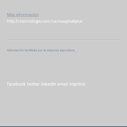
Más información
:
http://rstecnologia.com/ca/rsasphaltplus
Información facilitada por la empresa expositora.
facebook
twitter
linkedin
email
imprimir