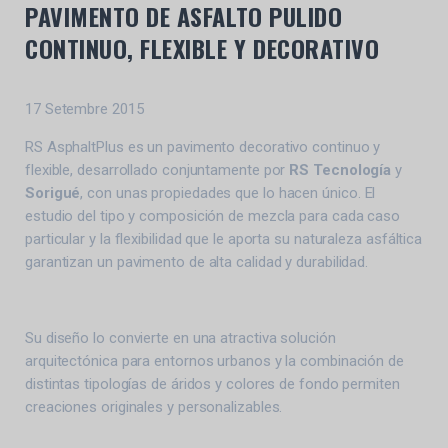
PAVIMENTO DE ASFALTO PULIDO
CONTINUO, FLEXIBLE Y DECORATIVO
17 Setembre 2015
RS AsphaltPlus es un pavimento decorativo continuo y
flexible, desarrollado conjuntamente por
RS Tecnología
y
Sorigué
, con unas propiedades que lo hacen único. El
estudio del tipo y composición de mezcla para cada caso
particular y la flexibilidad que le aporta su naturaleza asfáltica
garantizan un pavimento de alta calidad y durabilidad.
Su diseño lo convierte en una atractiva solución
arquitectónica para entornos urbanos y la combinación de
distintas tipologías de áridos y colores de fondo permiten
creaciones originales y personalizables.