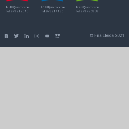
H7589@accor.com
H7588@accor.com
H9268@accor.com
Tel:
973 21 20 40
Tel:
973 21 41 80
Tel:
973 75 03 38
© Fira Lleida 2021