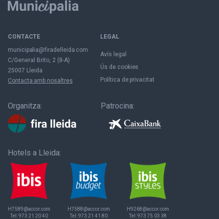
CONTACTE
LEGAL
municipalia@firadelleida.com
Avís legal
C/General Brito, 2 (8-A)
Ús de cookies
25007 Lleida
Política de privacitat
Contacta amb nosaltres
Organitza:
Patrocina:
Hotels a Lleida:
H7589@accor.com
H7588@accor.com
H9268@accor.com
Tel:
973 21 20 40
Tel:
973 21 41 80
Tel:
973 75 03 38