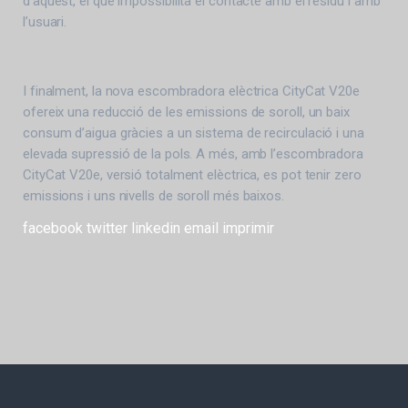
d’aquest, el que impossibilita el contacte amb el residu i amb
l’usuari.
I finalment, la nova escombradora elèctrica CityCat V20e
ofereix una reducció de les emissions de soroll, un baix
consum d’aigua gràcies a un sistema de recirculació i una
elevada supressió de la pols. A més, amb l’escombradora
CityCat V20e, versió totalment elèctrica, es pot tenir zero
emissions i uns nivells de soroll més baixos.
facebook
twitter
linkedin
email
imprimir