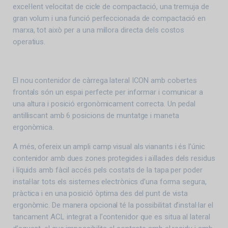
excel·lent velocitat de cicle de compactació, una tremuja de
gran volum i una funció perfeccionada de compactació en
marxa, tot això per a una millora directa dels costos
operatius.
El nou contenidor de càrrega lateral ICON amb cobertes
frontals són un espai perfecte per informar i comunicar a
una altura i posició ergonòmicament correcta. Un pedal
antilliscant amb 6 posicions de muntatge i maneta
ergonòmica.
A més, ofereix un ampli camp visual als vianants i és l’únic
contenidor amb dues zones protegides i aïllades dels residus
i líquids amb fàcil accés pels costats de la tapa per poder
instal·lar tots els sistemes electrònics d’una forma segura,
pràctica i en una posició òptima des del punt de vista
ergonòmic. De manera opcional té la possibilitat d’instal·lar el
tancament ACL integrat a l’contenidor que es situa al lateral