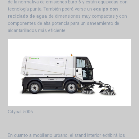
de la normativa de emisiones Euro 6 y están equipadas con
tecnología punta. También podrá verse un
equipo con
reciclado de agua
, de dimensiones muy compactas y con
componentes de alta potencia para un saneamiento de
alcantarillados más eficiente.
Citycat 5006
En cuanto a mobiliario urbano, el stand interior exhibirá los