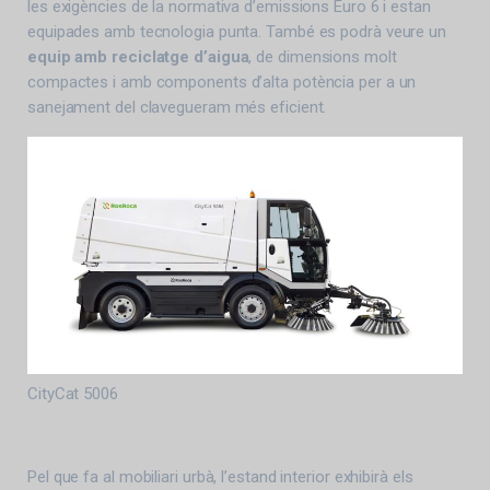
les exigències de la normativa d’emissions Euro 6 i estan
equipades amb tecnologia punta. També es podrà veure un
equip amb reciclatge d’aigua
, de dimensions molt
compactes i amb components d’alta potència per a un
sanejament del clavegueram més eficient.
CityCat 5006
Pel que fa al mobiliari urbà, l’estand interior exhibirà els