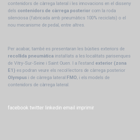
contenidors de càrrega lateral i les innovacions en el disseny
dels
contenidors de càrrega posterior
com la roda
silenciosa (fabricada amb pneumàtics 100% reciclats) o el
nou mecanisme de pedal, entre altres.
Per acabar, també es presentaran les bústies exteriors de
recollida pneumàtica
instal·lats a les localitats parisenques
de Vitry-Sur-Seine i Saint Ouen. I a l’estand
exterior (zona
E1)
es podran veure els recol·lectors de càrrega posterior
Olympus
i de càrrega lateral
FMO
, i els models de
contenidors de càrrega lateral.
facebook
twitter
linkedin
email
imprimir