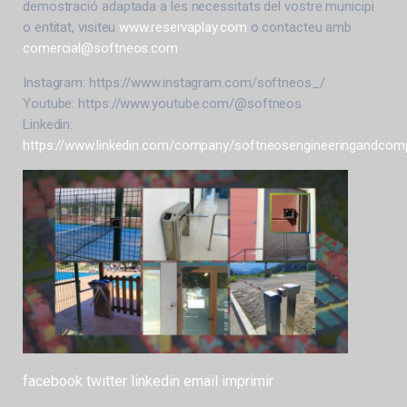
demostració adaptada a les necessitats del vostre municipi
o entitat, visiteu
www.reservaplay.com
o contacteu amb
comercial@softneos.com
Instagram: https://www.instagram.com/softneos_/
Youtube: https://www.youtube.com/@softneos
Linkedin:
https://www.linkedin.com/company/softneosengineeringandcomp
facebook
twitter
linkedin
email
imprimir