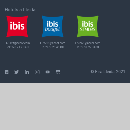
Hotels a Lleida:
H7589@accor.com
H7588@accor.com
H9268@accor.com
Tel:
973 21 20 40
Tel:
973 21 41 80
Tel:
973 75 03 38
© Fira Lleida 2021