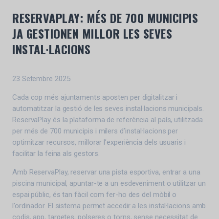
RESERVAPLAY: MÉS DE 700 MUNICIPIS
JA GESTIONEN MILLOR LES SEVES
INSTAL·LACIONS
23 Setembre 2025
Cada cop més ajuntaments aposten per digitalitzar i
automatitzar la gestió de les seves instal·lacions municipals.
ReservaPlay és la plataforma de referència al país, utilitzada
per més de 700 municipis i milers d’instal·lacions per
optimitzar recursos, millorar l’experiència dels usuaris i
facilitar la feina als gestors.
Amb ReservaPlay, reservar una pista esportiva, entrar a una
piscina municipal, apuntar-te a un esdeveniment o utilitzar un
espai públic, és tan fàcil com fer-ho des del mòbil o
l’ordinador. El sistema permet accedir a les instal·lacions amb
codis, app, targetes, polseres o torns, sense necessitat de