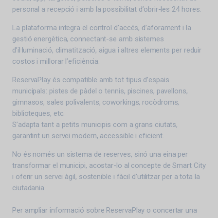
personal a recepció i amb la possibilitat d’obrir-les 24 hores.
La plataforma integra el control d’accés, d’aforament i la
gestió energètica, connectant-se amb sistemes
d’il·luminació, climatització, aigua i altres elements per reduir
costos i millorar l’eficiència.
ReservaPlay és compatible amb tot tipus d’espais
municipals: pistes de pàdel o tennis, piscines, pavellons,
gimnasos, sales polivalents, coworkings, rocòdroms,
biblioteques, etc.
S’adapta tant a petits municipis com a grans ciutats,
garantint un servei modern, accessible i eficient.
No és només un sistema de reserves, sinó una eina per
transformar el municipi, acostar-lo al concepte de Smart City
i oferir un servei àgil, sostenible i fàcil d’utilitzar per a tota la
ciutadania.
Per ampliar informació sobre ReservaPlay o concertar una