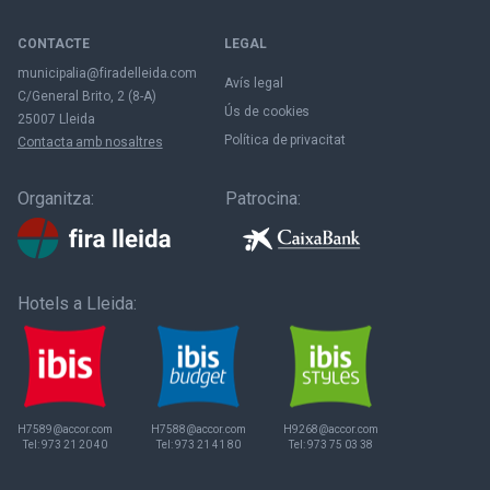
CONTACTE
LEGAL
municipalia@firadelleida.com
Avís legal
C/General Brito, 2 (8-A)
Ús de cookies
25007 Lleida
Política de privacitat
Contacta amb nosaltres
Organitza:
Patrocina:
Hotels a Lleida:
H7589@accor.com
H7588@accor.com
H9268@accor.com
Tel:
973 21 20 40
Tel:
973 21 41 80
Tel:
973 75 03 38