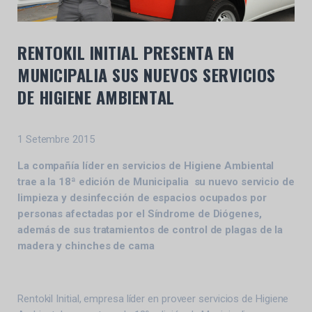
RENTOKIL INITIAL PRESENTA EN
MUNICIPALIA SUS NUEVOS SERVICIOS
DE HIGIENE AMBIENTAL
1 Setembre 2015
La compañía líder en servicios de Higiene Ambiental
trae a la 18ª edición de Municipalia su nuevo servicio de
limpieza y desinfección de espacios ocupados por
personas afectadas por el Síndrome de Diógenes,
además de sus tratamientos de control de plagas de la
madera y chinches de cama
Rentokil Initial, empresa líder en proveer servicios de Higiene