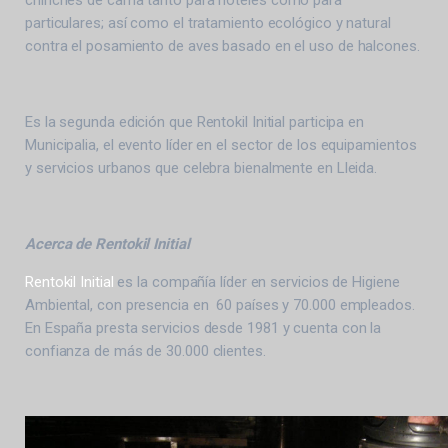
chinches de cama tanto para hoteles como para
particulares; así como el tratamiento ecológico y natural
contra el posamiento de aves basado en el uso de halcones.
Es la segunda edición que Rentokil Initial participa en
Municipalia, el evento líder en el sector de los equipamientos
y servicios urbanos que celebra bienalmente en Lleida.
Acerca de Rentokil Initial
Rentokil Initial
es la compañía líder en servicios de Higiene
Ambiental, con presencia en 60 países y 70.000 empleados.
En España presta servicios desde 1981 y cuenta con la
confianza de más de 30.000 clientes.