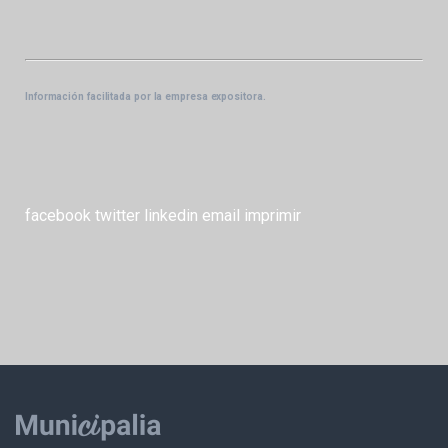
Información facilitada por la empresa expositora.
facebook
twitter
linkedin
email
imprimir