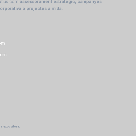
catius com
assessorament estratègic, campanyes
corporativa o projectes a mida.
com
com
sa expositora.