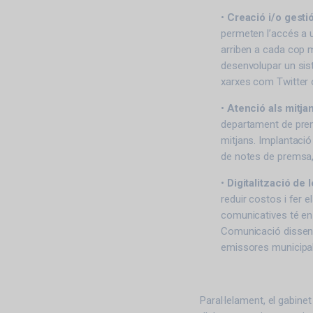
•
Creació i/o gesti
permeten l’accés a u
arriben a cada cop m
desenvolupar un sis
xarxes com Twitter
•
Atenció als mitj
departament de prems
mitjans. Implantaci
de notes de premsa, 
•
Digitalització de 
reduir costos i fer 
comunicatives té en 
Comunicació dissenya
emissores municipal
Paral·lelament, el gabine