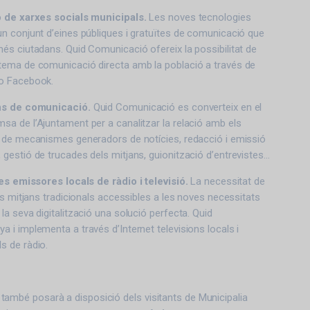
ó de xarxes socials municipals.
Les noves tecnologies
n conjunt d’eines públiques i gratuïtes de comunicació que
és ciutadans. Quid Comunicació ofereix la possibilitat de
tema de comunicació directa amb la població a través de
 o Facebook.
ans de comunicació.
Quid Comunicació es converteix en el
a de l’Ajuntament per a canalitzar la relació amb els
ó de mecanismes generadors de notícies, redacció i emissió
gestió de trucades dels mitjans, guionització d’entrevistes…
les emissores locals de ràdio i televisió.
La necessitat de
els mitjans tradicionals accessibles a les noves necessitats
la seva digitalització una solució perfecta. Quid
 i implementa a través d’Internet televisions locals i
s de ràdio.
t també posarà a disposició dels visitants de Municipalia