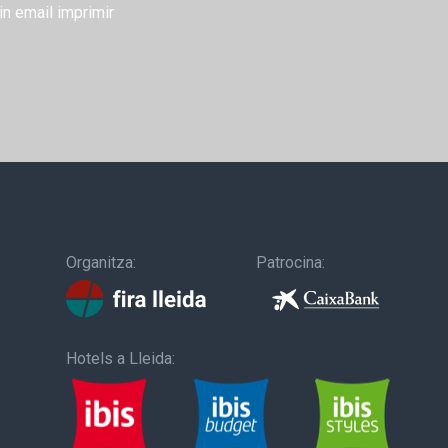
in
email
imprimir
Organitza:
Patrocina:
Hotels a Lleida: