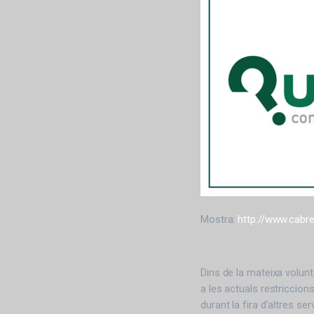
Mostra:
http://www.cabre
Dins de la mateixa volu
a les actuals restriccio
durant la fira d’altres s