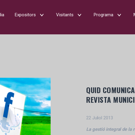
lia
Expositors
Visitants
Programa
QUID COMUNICAC
REVISTA MUNIC
22 Juliol 2013
La gestió integral de la 