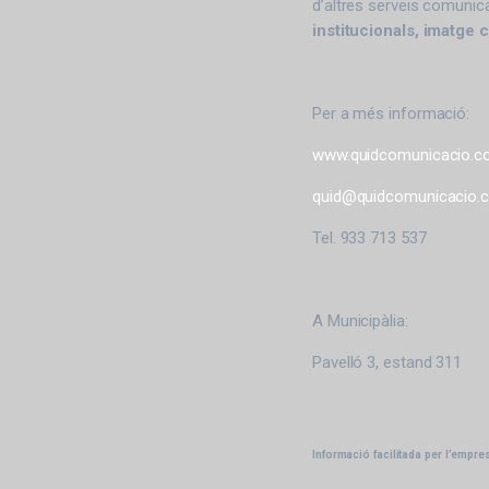
d’altres serveis comuni
institucionals, imatge 
Per a més informació:
www.quidcomunicacio.
quid@quidcomunicacio.
Tel. 933 713 537
A Municipàlia:
Pavelló 3, estand 311
Informació facilitada per l’empre