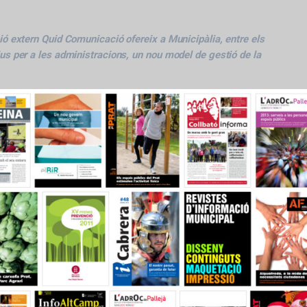
ó extern Quid Comunicació ofereix a Municipàlia, entre els
s per a les administracions, un nou model de gestió de la