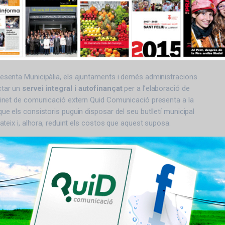
resenta Municipàlia, els ajuntaments i demés administracions
ctar un
servei integral i autofinançat
per a l’elaboració de
abinet de comunicació extern Quid Comunicació presenta a la
que els consistoris puguin disposar del seu butlletí municipal
mateix i, alhora, reduint els costos que aquest suposa.