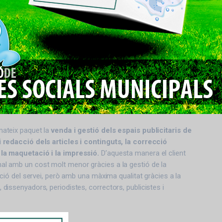
mateix paquet la
venda i gestió dels espais publicitaris de
 i redacció dels articles i continguts, la correcció
 la maquetació i la impressió.
D’aquesta manera el client
nal amb un cost molt menor gràcies a la gestió de la
tzació del servei, però amb una màxima qualitat gràcies a la
, dissenyadors, periodistes, correctors, publicistes i