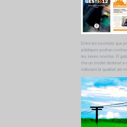
Entre les novetats que p
públiques podran contra
les seves revistes. El g
fira un model destinat a 
millorant la qualitat del 