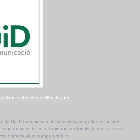
rademar.cat/icabrera/48/index.html
ntat de Quid Comunicació de desenvolupar productes adients
ns econòmiques de les administracions locals, també oferiran
erveis comunicatius complementaris: