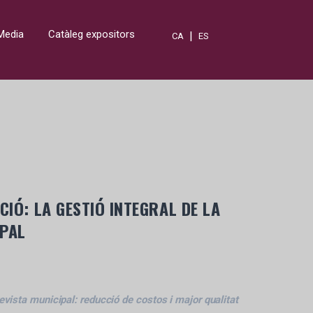
Media
Catàleg expositors
|
CA
ES
IÓ: LA GESTIÓ INTEGRAL DE LA
IPAL
revista municipal: reducció de costos i major qualitat