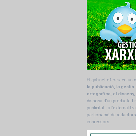
El gabinet ofereix en un 
la publicació, la gestió
ortogràfica, el disseny,
disposa d’un producte fi
publicitat i a l’externali
participació de redactors
impressors.