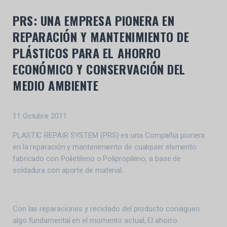
PRS: UNA EMPRESA PIONERA EN
REPARACIÓN Y MANTENIMIENTO DE
PLÁSTICOS PARA EL AHORRO
ECONÓMICO Y CONSERVACIÓN DEL
MEDIO AMBIENTE
11 Octubre 2011
PLASTIC REPAIR SYSTEM (PRS) es una Compañía pionera
en la reparación y mantenimiento de cualquier elemento
fabricado con Polietileno o Polipropileno, a base de
soldadura con aporte de material.
Con las reparaciones y reciclado del producto consiguen
algo fundamental en el momento actual, El ahorro