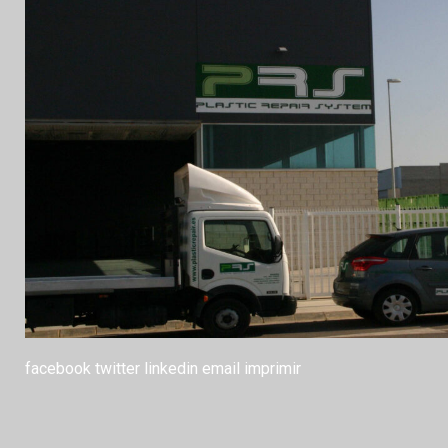
facebook
twitter
linkedin
email
imprimir