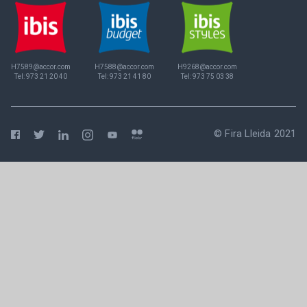
H7589@accor.com
H7588@accor.com
H9268@accor.com
Tel:
973 21 20 40
Tel:
973 21 41 80
Tel:
973 75 03 38
© Fira Lleida 2021