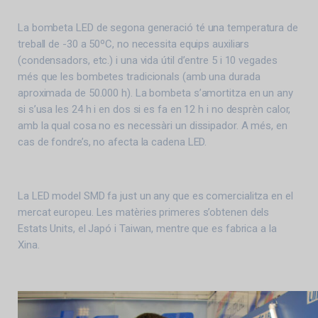
La bombeta LED de segona generació té una temperatura de
treball de -30 a 50ºC, no necessita equips auxiliars
(condensadors, etc.) i una vida útil d’entre 5 i 10 vegades
més que les bombetes tradicionals (amb una durada
aproximada de 50.000 h). La bombeta s’amortitza en un any
si s’usa les 24 h i en dos si es fa en 12 h i no desprèn calor,
amb la qual cosa no es necessàri un dissipador. A més, en
cas de fondre’s, no afecta la cadena LED.
La LED model SMD fa just un any que es comercialitza en el
mercat europeu. Les matèries primeres s’obtenen dels
Estats Units, el Japó i Taiwan, mentre que es fabrica a la
Xina.