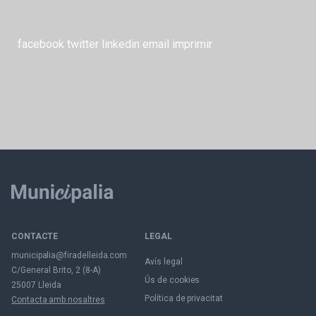
facebook
twitter
linkedin
email
imprimir
CONTACTE
LEGAL
municipalia@firadelleida.com
Avís legal
C/General Brito, 2 (8-A)
Ús de cookies
25007 Lleida
Política de privacitat
Contacta amb nosaltres