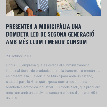
PRESENTEN A MUNICIPÀLIA UNA
BOMBETA LED DE SEGONA GENERACIÓ
AMB MÉS LLUM I MENOR CONSUM
20 Octubre 2011
Lindis, SL, empresa que es dedica al subministrament
industrial tècnic de productes per a la transmissió mecànica,
és present a la 16a edició de Municipàlia amb un estand,
situat al pavelló 4, en què exposa com a novetat una
bombeta electrònica industrial LED model SMD, que produeix
més llum amb un estalvi de consum elèctric d’entre un 60 i
un 80%.