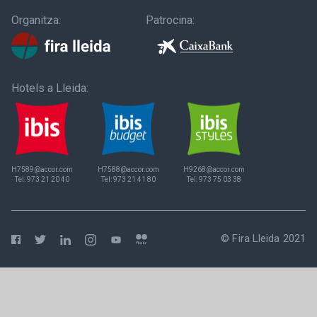
Organitza:
Patrocina:
Hotels a Lleida:
H7589@accor.com
H7588@accor.com
H9268@accor.com
Tel:
973 21 20 40
Tel:
973 21 41 80
Tel:
973 75 03 38
© Fira Lleida 2021