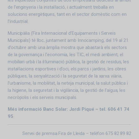
les inquietuds conjuntes de dos empresaris dedicats al àmbit
de l’enginyeria i la instal·lació, i actualment treballa en
solucions energètiques, tant en el sector domèstic com en
l’industrial.
Municipàlia (Fira Internacional d’Equipaments i Serveis
Municipals) té lloc, juntament amb Innocamping, del 19 al 21
d’octubre amb una àmplia mostra que abastarà els sectors
de la governança i l’economia, les TIC, el medi ambient, el
mobiliari urbà i la il·luminació pública, la gestió de residus, les
instal·lacions esportives i d’oci, els parcs i jardins, les obres
públiques, la senyalització i la seguretat de la xarxa viària,
l’urbanisme, la mobilitat, la neteja municipal, la salut pública i
la higiene, la seguretat i la vigilància, la gestió de l’aigua, les
necròpolis i els serveis municipals.
Més informació Banc Solar: Jordi Piqué – tel. 606 41 74
95
Servei de premsa Fira de Lleida – telèfon 675 82 89 82