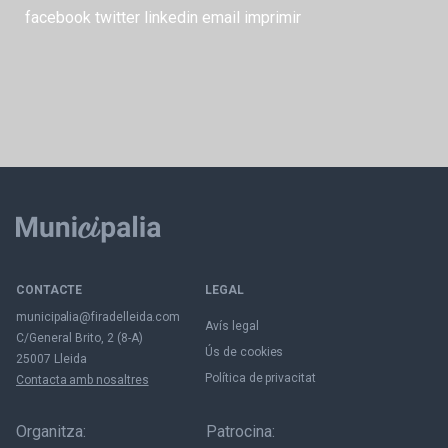
facebook
twitter
linkedin
email
imprimir
CONTACTE
LEGAL
municipalia@firadelleida.com
Avís legal
C/General Brito, 2 (8-A)
Ús de cookies
25007 Lleida
Política de privacitat
Contacta amb nosaltres
Organitza:
Patrocina: