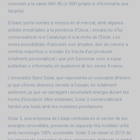
connexió a la xarxa Wifi 4G (o Wifi pròpia si s’hi instal·la una
targeta).
El banc porta només 6 mesos en el mercat, amb algunes
unitats instal·lades a la província d’Osca, i encara no s’ha
comercialitzat ni a Catalunya ni a la resta de l’Estat. Les
seves possibilitats d’ubicació son àmplies, des de carrers a
centres esportius o socials. Es tracta d’un producte
totalment personalitzat i que pot funcionar com a espai
publicitari o informatiu en qualsevol de les seves 4 cares.
L’innovador Banc Solar, que representa un concepte diferent
ja que ofereix diversos serveis a l’usuari, és totalment
autònom, ja que va carregant i acumulant energia durant les
hores d’insolació. Més endavant, Solar 3 comercialitzarà
també una taula amb les mateixes prestacions.
Solar 3, una empresa de Lleida centrada en el sector de les
energies renovables, presenta en aquesta fira mobiliari urbà
amb tecnologia 100% sostenible. Solar 3 va néixer el 2019 de