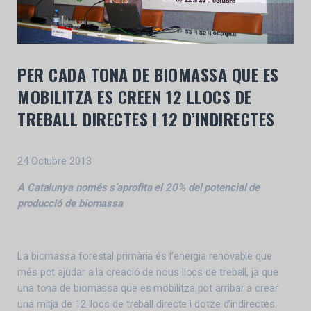
PER CADA TONA DE BIOMASSA QUE ES
MOBILITZA ES CREEN 12 LLOCS DE
TREBALL DIRECTES I 12 D’INDIRECTES
24 Octubre 2013
A Catalunya només s’aprofita el 20% del potencial de
producció de biomassa
La biomassa forestal primària és l’energia renovable que
més pot ajudar a la creació de nous llocs de treball, ja que
una tona de biomassa que es mobilitza pot arribar a crear
una mitja de 12 llocs de treball directe i dotze d’indirectes.