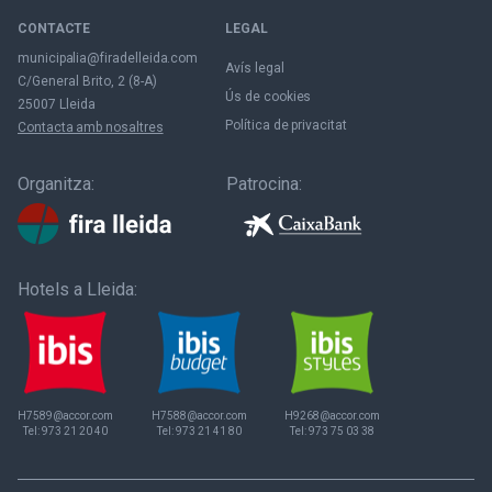
CONTACTE
LEGAL
municipalia@firadelleida.com
Avís legal
C/General Brito, 2 (8-A)
Ús de cookies
25007 Lleida
Política de privacitat
Contacta amb nosaltres
Organitza:
Patrocina:
Hotels a Lleida:
H7589@accor.com
H7588@accor.com
H9268@accor.com
Tel:
973 21 20 40
Tel:
973 21 41 80
Tel:
973 75 03 38