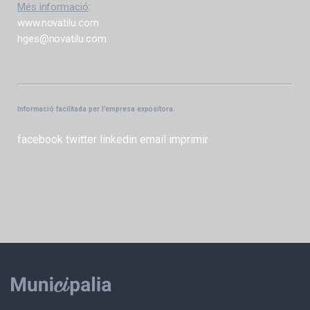
Més informació
:
www.novatilu.com
hges@novatilu.com
Informació facilitada per l’empresa expositora.
facebook
twitter
linkedin
email
imprimir