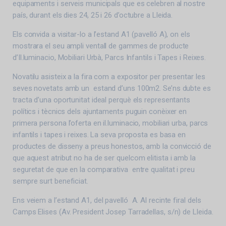
equipaments i serveis municipals que es celebren al nostre
país, durant els dies 24, 25 i 26 d’octubre a Lleida.
Els convida a visitar-lo a l’estand A1 (pavelló A), on els
mostrara el seu ampli ventall de gammes de producte
d’Il.luminacio, Mobiliari Urbà, Parcs Infantils i Tapes i Reixes.
Novatilu asisteix a la fira com a expositor per presentar les
seves novetats amb un estand d’uns 100m2. Se’ns dubte es
tracta d’una oportunitat ideal perquè els representants
polítics i tècnics dels ajuntaments puguin conèixer en
primera persona l’oferta en il.luminacio, mobiliari urba, parcs
infantils i tapes i reixes. La seva proposta es basa en
productes de disseny a preus honestos, amb la convicció de
que aquest atribut no ha de ser quelcom elitista i amb la
seguretat de que en la comparativa entre qualitat i preu
sempre surt beneficiat.
Ens veiem a l’estand A1, del pavelló A. Al recinte firal dels
Camps Elises (Av. President Josep Tarradellas, s/n) de Lleida.