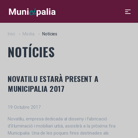
Inici
Media
Notícies
NOTÍCIES
NOVATILU ESTARÀ PRESENT A
MUNICIPALIA 2017
19 Octubre 2017
Novatilu, empresa dedicada al disseny i fabricació
d’il·luminació i mobiliari urbà, assistirà a la pròxima fira
Municipalia. Una de les poques fires destinades als