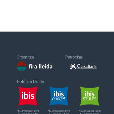
Organitza:
Patrocina:
Hotels a Lleida:
H7589@accor.com
H7588@accor.com
H9268@accor.com