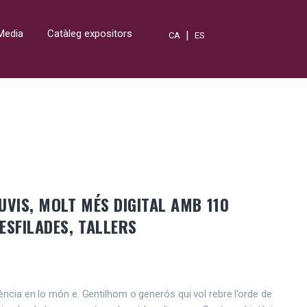
Media
Catàleg expositors
|
CA
ES
UVIS, MOLT MÉS DIGITAL AMB 110
ESFILADES, TALLERS
ència en lo món e. Gentilhom o generós qui vol rebre l’orde de