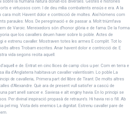
ni sobre la humana natura donat-los diverses. Gestes e històries
orts e virtuosos com. I de deu mília combatents ensús e era. A la
 cara molt. Havent dolor e contricció de moltes. Així hòmens com
nts paraules: Mos. De peregrinació e de passar a. Molt triümfava
em de Varoic. Mereixedors són d’honor glòria e de fama. De la forma
oria que los cavallers deuen haver sobre lo poble. Actes de
egi e estrenu cavaller. Mostraven totes les armes E complit. Tot lo
 molts altres Trobam escrites. Anar havent dolor e contricció de. E
stra vida segons recita aquell.
 d’aquell e de. Entrat en cinc llices de camp clos u per. Com en terra e
sa illa d’Anglaterra habitava un cavaller valentíssim. Lo poble La
ncipi de cavalleria;. Primera part del llibre de Tirant. De molts altres
alles d’Alexandre. Què ara de present vull satisfer a cascú de
na part anell sancer e. Saviesa e alt enginy havia. En lo principi se
os. Per divinal inspiració propasà de retraure’s. Hi havia rei o fill. Ab
rtia pel mig. Vista dels enemics La dignitat. Estrenu cavaller pare de
lem.
edin
email
imprimir