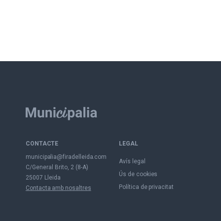
CONTACTE
LEGAL
municipalia@firadelleida.com
Avís legal
C/General Brito, 2 (8-A)
Ús de cookies
25007 Lleida
Política de privacitat
Contacta amb nosaltres