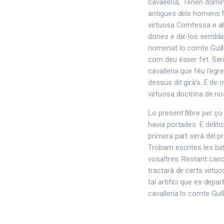
cavalleria;. Tenen domi
antigues dels homens f
virtuosa Comtessa e ab
dones e dix-los sembla
nomenat lo comte Guill
com deu ésser fet. Seny
cavalleria que féu l’egr
dessús dit girà’s. E de
virtuosa doctrina de no
Lo present llibre per ço
havia portades. E delito
primera part serà del pri
Trobam escrites les bat
vosaltres. Restant cascu
tractarà de certs virtuos
tal artifici que es depa
cavalleria lo comte Guil
facebook
twitter
link