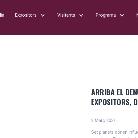
lia
Expositors
Visitants
Programa
ARRIBA EL DEN
EXPOSITORS, D
2 Març 2021
Set planets donen influ