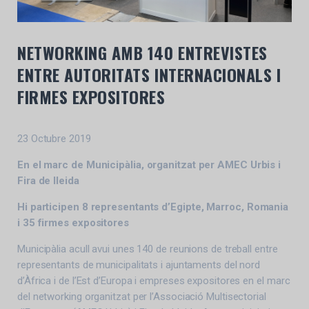
NETWORKING AMB 140 ENTREVISTES
ENTRE AUTORITATS INTERNACIONALS I
FIRMES EXPOSITORES
23 Octubre 2019
En el marc de Municipàlia, organitzat per AMEC Urbis i
Fira de lleida
Hi participen 8 representants
d’Egipte, Marroc, Romania
i 35 firmes expositores
Municipàlia acull avui unes 140 de reunions de treball entre
representants de municipalitats i ajuntaments del nord
d’Àfrica i de l’Est d’Europa i empreses expositores en el marc
del networking organitzat per l’Associació Multisectorial