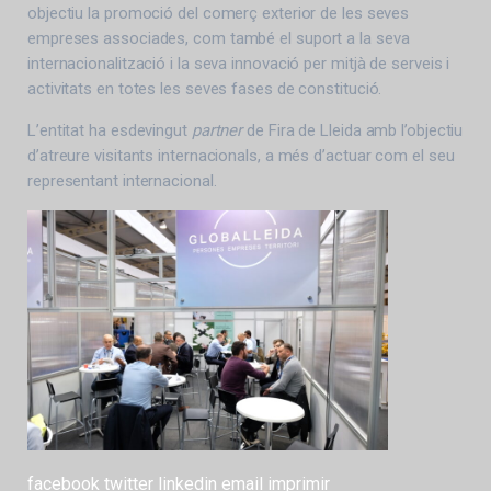
objectiu la promoció del comerç exterior de les seves
empreses associades, com també el suport a la seva
internacionalització i la seva innovació per mitjà de serveis i
activitats en totes les seves fases de constitució.
L’entitat ha esdevingut
partner
de Fira de Lleida amb l’objectiu
d’atreure visitants internacionals, a més d’actuar com el seu
representant internacional.
facebook
twitter
linkedin
email
imprimir