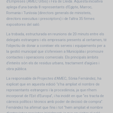
d’Empreses (AMEC Urbis) i Fira de Lleida. Aquesta iniciativa
aplega d’una banda 8 representants d’Egipte, Marroc,
Romania i Tuníssia (directors generals de ministeris,
directors executius i prescriptors) i de l’altra 35 firmes
expositores del saló.
La trobada, estructurada en reunions de 20 minuts entre els
delegats estrangers i els empresaris presents al certamen, té
l’objectiu de donar a conèixer els serveis i equipaments per a
la gestió municipal que s’ofereixen a Municipàlia i promoure
contactes i operacions comercials. Els principals àmbits
d’interès són els de residus urbans, tractament d’aigües i
obra pública.
La responsable de Projectes d’AMEC, Sònia Fernández, ha
explicat que en aquesta edició “s’ha ampliat el nombre de
representants estrangers i la procedència, ja que n’hem
incorporat de l’Est d’Europa”, i ha incidit en que “es tracta de
càrrecs polítics i tècnics amb poder de decisió de compra”.
Fernández ha afirmat que fins i tot “hem ampliat el nombre