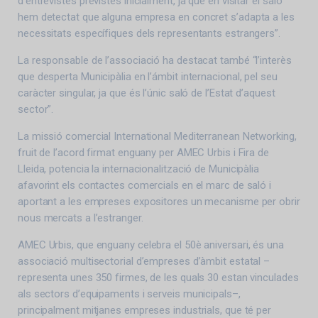
d’entrevistes previstes inicialment, ja que en visitar el saló
hem detectat que alguna empresa en concret s’adapta a les
necessitats específiques dels representants estrangers”.
La responsable de l’associació ha destacat també “l’interès
que desperta Municipàlia en l’ámbit internacional, pel seu
caràcter singular, ja que és l’únic saló de l’Estat d’aquest
sector”.
La missió comercial International Mediterranean Networking,
fruit de l’acord firmat enguany per AMEC Urbis i Fira de
Lleida, potencia la internacionalització de Municipàlia
afavorint els contactes comercials en el marc de saló i
aportant a les empreses expositores un mecanisme per obrir
nous mercats a l’estranger.
AMEC Urbis, que enguany celebra el 50è aniversari, és una
associació multisectorial d’empreses d’àmbit estatal –
representa unes 350 firmes, de les quals 30 estan vinculades
als sectors d’equipaments i serveis municipals–,
principalment mitjanes empreses industrials, que té per