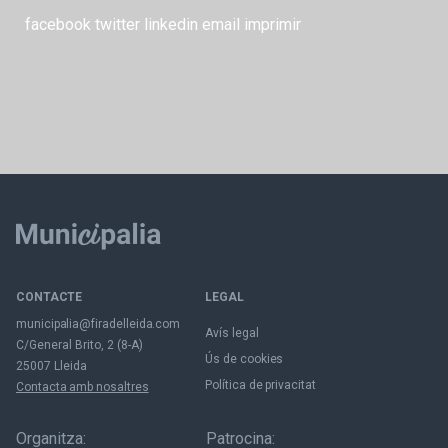
facebook
twitter
linkedin
email
imprimir
CONTACTE
LEGAL
municipalia@firadelleida.com
Avís legal
C/General Brito, 2 (8-A)
Ús de cookies
25007 Lleida
Política de privacitat
Contacta amb nosaltres
Organitza:
Patrocina: