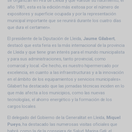
se organizan en Fira de Lleida y que «desde su nacimiento, el
año 1981, esta es la edición más exitosa por el número de
expositores y superficie ocupada y por la representación
municipal importante que se reunirá durante los cuatro días
que dura el certamen».
El presidente de la Diputación de Lleida,
Jaume Gilabert
,
destacó que esta feria es la más internacional de la provincia
de Lleida y que tiene gran interés para el mundo municipalista
y para sus administraciones, tanto provincial, como
comarcal y local. «De hecho, es nuestro hipermercado por
excelencia, en cuanto a las infraestructuras y a la innovación
en el ámbito de los equipamientos y servicios municipales».
Gilabert ha destacado que las jornadas técnicas inciden en lo
que más afecta a los municipios, como las nuevas
tecnologías, el ahorro energético y la formación de los
cargos locales.
El delegado del Gobierno de la Generalitat en Lleida,
Miquel
Pueyo
, ha destacado las numerosas visitas oficiales que
habrá, como la de la consejera de Salud, Marina Geli; el