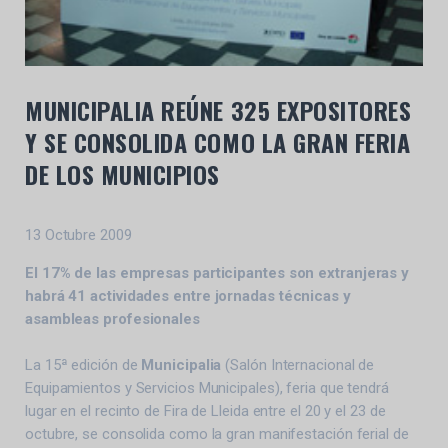
MUNICIPALIA REÚNE 325 EXPOSITORES
Y SE CONSOLIDA COMO LA GRAN FERIA
DE LOS MUNICIPIOS
13 Octubre 2009
El 17% de las empresas participantes son extranjeras y
habrá 41 actividades entre jornadas técnicas y
asambleas profesionales
La 15ª edición de
Municipalia
(Salón Internacional de
Equipamientos y Servicios Municipales), feria que tendrá
lugar en el recinto de Fira de Lleida entre el 20 y el 23 de
octubre, se consolida como la gran manifestación ferial de