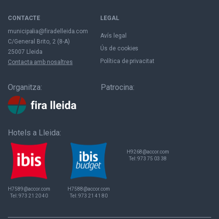
CONTACTE
LEGAL
municipalia@firadelleida.com
Avís legal
C/General Brito, 2 (8-A)
Ús de cookies
25007 Lleida
Política de privacitat
Contacta amb nosaltres
Organitza:
Patrocina:
Hotels a Lleida:
H9268@accor.com
Tel:
973 75 03 38
H7589@accor.com
H7588@accor.com
Tel:
973 21 20 40
Tel:
973 21 41 80