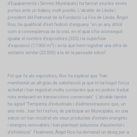
d’Equipaments i Serveis Municipals) ha tancat avui les seves
portes amb un balanç molt positiu. L’alcalde de Lleida i
president del Patronat de la Fundació La Fira de Lleida, Àngel
Ros, ha qualificat d’èxit l’edició d’enguany “en un any difícil
com a conseqüència de la crisi, en el qual s’ha aconseguit
igualar el nombre d’expositors (325) i la superficie
2
d’exposició (17.000 m
) i en la que hem registrat una xifra de
visitants similar (22.000) a la de la passada edició”.
Pel que fa als expositors, Ros ha explicat que “han
manifestat un alt grau de satisfacció ja que hi ha hagut força
activitat i han registrat molts contactes que es podren traduir
més endavant en transaccions comercials”. L’alcalde també
ha agraït “l’empenta d’industrials i d’administracions que, un
any més , han fet l’esforç de participar en Municipàlia, en una
edició on han mostrat els seus productes d’estalvi energètic
i energies renovables i han plantejat solucions d’austeritat i
d’eficiència”. Finalment, Àngel Ros ha demanat un desig per a