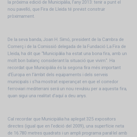
la próxima edició de Municipàlia, l’any 2013: tenir a punt el
nou pavelló, que Fira de Lleida té previst construir
pròximament.
De la seva banda, Joan H. Simó, president de la Cambra de
Comerç i de la Comissió delegada de la Fundació La Fira de
Lleida, ha dit que “Municipàlia ha estat una bona fira, amb un
molt bon balanç considerant la situació que vivim.”. Ha
recordat que Municipàlia és la segona fira més important
d’Europa en l’àmbit dels equipaments i dels serveis
municipals i s’ha mostrat esperançat en que el corredor
ferroviari mediterrani será un nou revulsiu per a aquesta fira,
quan sigui una realitat d’aquí a deu anys.
Cal recordar que Municipàlia ha aplegat 325 expositors
directes (igual que en l’edició del 2009), una superfície neta
de 16.780 metres quadrats i un ampli programa paral·lel amb