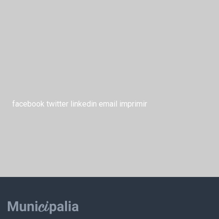
facebook
twitter
linkedin
email
imprimir