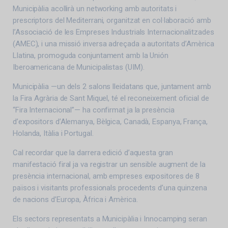
Municipàlia acollirà un networking amb autoritats i
prescriptors del Mediterrani, organitzat en col·laboració amb
l’Associació de les Empreses Industrials Internacionalitzades
(AMEC), i una missió inversa adreçada a autoritats d’Amèrica
Llatina, promoguda conjuntament amb la Unión
Iberoamericana de Municipalistas (UIM).
Municipàlia —un dels 2 salons lleidatans que, juntament amb
la Fira Agrària de Sant Miquel, té el reconeixement oficial de
“Fira Internacional”— ha confirmat ja la presència
d’expositors d’Alemanya, Bèlgica, Canadà, Espanya, França,
Holanda, Itàlia i Portugal.
Cal recordar que la darrera edició d’aquesta gran
manifestació firal ja va registrar un sensible augment de la
presència internacional, amb empreses expositores de 8
països i visitants professionals procedents d’una quinzena
de nacions d’Europa, Àfrica i Amèrica.
Els sectors representats a Municipàlia i Innocamping seran