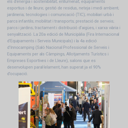
els d’energia i sostenibilitat; enllumenat; equipaments
esportius i de lleure; gestió de residus, neteja i medi ambient;
jardineria; tecnologies i comunicació (TIC); mobiliari urbà i
parcs infantils; mobilitat i transports; prestació de serveis;
parcs i jardins; tractament i distribució d’aigües, i xarxa viària i
senyalització. La 20a edició de Municipàlia (Fira Internacional
d’Equipaments i Serveis Municipals) i la 4a edició
d’Innocamping (Saló Nacional Professional de Serveis i
Equipaments per als Càmpings, Allotjaments Turístics i
Empreses Esportives i de Lleure), salons que es
desenvolupen paral·lelament, han superat ja el 90%
d’ocupació.