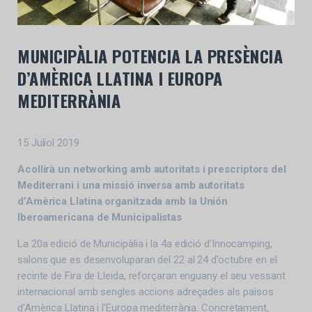
MUNICIPÀLIA POTENCIA LA PRESÈNCIA
D’AMÈRICA LLATINA I EUROPA
MEDITERRÀNIA
15 Juliol 2019
Acollirà un networking amb autoritats i prescriptors del
Mediterrani i una missió inversa amb autoritats
d’Amèrica Llatina organitzada amb la Unión
Iberoamericana de Municipalistas
La 20a edició de Municipàlia i la 4a edició d’Innocamping,
salons que es desenvoluparan del 22 al 24 d’octubre en el
recinte de Fira de Lleida, reforçaran enguany el seu vessant
internacional amb sengles accions adreçades als països
d’Amèrica Llatina i l’Europa mediterrània. Concretament,