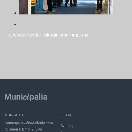
facebook
twitter
linkedin
email
imprimir
CONTACTE
LEGAL
municipalia@firadelleida.com
Avís legal
C/General Brito, 2 (8-A)