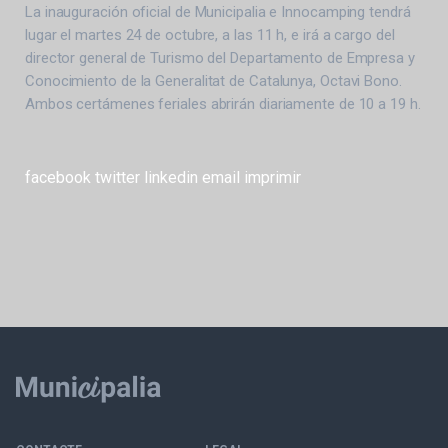
La inauguración oficial de Municipalia e Innocamping tendrá
lugar el martes 24 de octubre, a las 11 h, e irá a cargo del
director general de Turismo del Departamento de Empresa y
Conocimiento de la Generalitat de Catalunya, Octavi Bono.
Ambos certámenes feriales abrirán diariamente de 10 a 19 h.
facebook
twitter
linkedin
email
imprimir