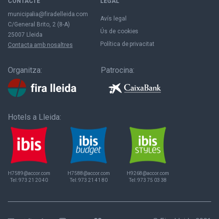
CONTACTE
LEGAL
municipalia@firadelleida.com
Avís legal
C/General Brito, 2 (8-A)
Ús de cookies
25007 Lleida
Política de privacitat
Contacta amb nosaltres
Organitza:
Patrocina:
Hotels a Lleida:
H7589@accor.com
H7588@accor.com
H9268@accor.com
Tel:
973 21 20 40
Tel:
973 21 41 80
Tel:
973 75 03 38