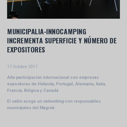
MUNICIPALIA-INNOCAMPING
INCREMENTA SUPERFICIE Y NÚMERO DE
EXPOSITORES
17 Octubre 2017
Alta participación internacional con empresas
expositoras de Holanda, Portugal, Alemania, Italia,
Francia, Bélgica y Canadá
El salón acoge un
networking
con responsables
municipales del Magreb