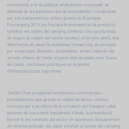
excrements a la via pública; sindicatures municipals: la
defensa de les persones des de la proximitat i compromís
per a la transparència i el bon govern; la IX jornada
Procamping 2015 (es tractarà la innovació en la promoció
turística, els reptes del càmping d’interior i les oportunitats
de negoci al voltant del turista familiar); el Govern obert, una
altra forma de veure la ciutadania; l’
smart city
, el concepte
per a municipis eficients i sostenibles;
smart cities
en els
serveis urbans de Lleida; el pacte dels alcaldes a les Terres
de Lleida, i les bones pràctiques en la gestió
d’infraestructures esportives.
També s’han programat nombroses conferències i
presentacions que giraran al voltant de temes com les
mesures per a la millora de la circulació del transport urbà;
piscines de sorra amb tractament d’àrids; la presentació
Boreal-It; les novetats del sector en qüestions d’equipament
de vehicles policials; les claus d’èxit en el sector del càmping