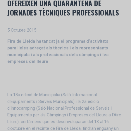
OFEREIXEN UNA QUARANTENA DE
JORNADES TÈCNIQUES PROFESSIONALS
5 Octubre 2015
Fira de Lleida ha tancat ja el programa d’activitats
paral·leles adreçat als tècnics i els representants
municipals i als professionals dels càmpings i les
empreses del lleure
La 18a edició de Municipàlia (Saló Internacional
d’Equipaments i Serveis Municipals) i la 2a edició
d’Innocamping (Saló Nacional Professional de Serveis i
Equipaments per als Càmpings i Empreses del Lleure a l’Aire
Lliure), certàmens que es desenvoluparan del 13 al 16
d’octubre en el recinte de Fira de Lleida, tindran enguany un