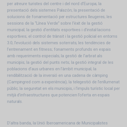
per atreure turistes del centre i del nord d’Europa; la
presentació dels sistemes Palazón; la presentació de
solucions de fonamentació per estructures lleugeres; les
sessions de la “Línea Verde” sobre l’èxit de la gestió
municipal; la gestió d’entitats esportives i d’instal·lacions
esportives; el control de trànsit i la gestió policial en entorns
3.0; l’evolució dels sistemes soterrats; les tendències de
l’entrenament en fitness; fonaments profunds en espais
amb requeriments especials; la gestió de l’arbrat als
municipis; la gestió del punts nets; la gestió integral de les
poblacions d’aus urbanes en l’àmbit municipal; la
rendibilització de la inversió en una cadena de càmping
(Campingred com a experiència); la telegestió de l’enllumenat
públic; la seguretat en els municipis, i l’impuls turístic local per
mitjà d’infraestructures que potencien l’oferta en espais
naturals.
D’altra banda, la Unió Iberoamericana de Municipalistes