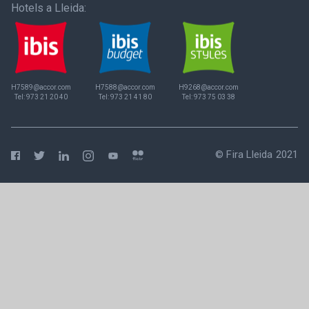
Hotels a Lleida:
H7589@accor.com
H7588@accor.com
H9268@accor.com
Tel:
973 21 20 40
Tel:
973 21 41 80
Tel:
973 75 03 38
© Fira Lleida 2021