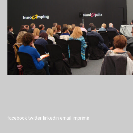
facebook
twitter
linkedin
email
imprimir