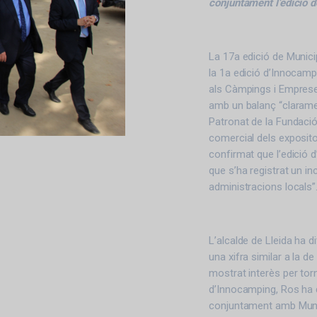
conjuntament l’edició 
La 17a edició de Municip
la 1a edició d’Innocamp
als Càmpings i Empreses 
amb un balanç “clarament
Patronat de la Fundació 
comercial dels exposit
confirmat que l’edició d
que s’ha registrat un i
administracions locals”
L’alcalde de Lleida ha d
una xifra similar a la de
mostrat interès per torn
d’Innocamping, Ros ha d
conjuntament amb Munic