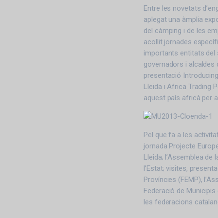
Entre les novetats d’en
aplegat una àmplia expo
del càmping i de les emp
acollit jornades específ
importants entitats del
governadors i alcaldes
presentació Introducing
Lleida i Africa Trading 
aquest país africà per 
Pel que fa a les activita
jornada Projecte Europe
Lleida; l’Assemblea de l
l’Estat; visites, presen
Províncies (FEMP), l’As
Federació de Municipis d
les federacions catalane