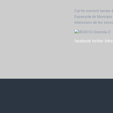
Cal fer esment també de
Espanyola de Municipis 
interessos de les zones
facebook
twitter
linke