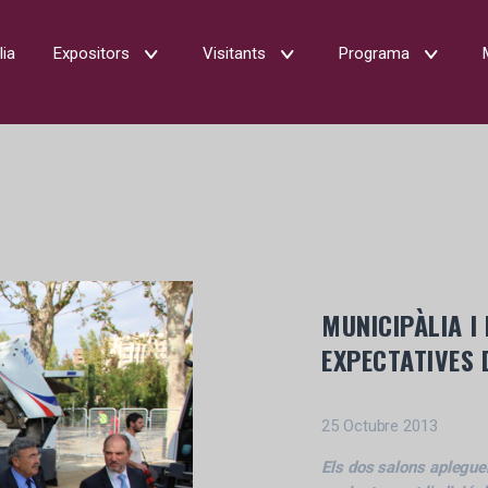
lia
Expositors
Visitants
Programa
MUNICIPÀLIA I
EXPECTATIVES 
25 Octubre 2013
Els dos salons apleguen