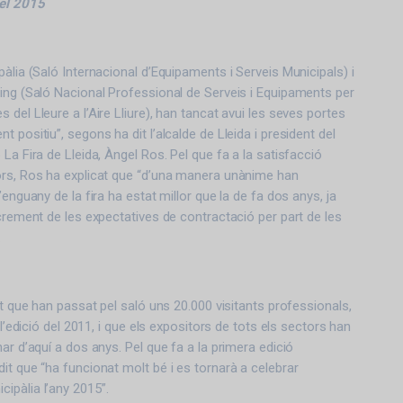
del 2015
àlia (Saló Internacional d’Equipaments i Serveis Municipals) i
ing (Saló Nacional Professional de Serveis i Equipaments per
del Lleure a l’Aire Lliure), han tancat avui les seves portes
 positiu”, segons ha dit l’alcalde de Lleida i president del
La Fira de Lleida, Àngel Ros. Pel que fa a la satisfacció
ors, Ros ha explicat que “d’una manera unànime han
’enguany de la fira ha estat millor que la de fa dos anys, ja
ncrement de les expectatives de contractació per part de les
.
it que han passat pel saló uns 20.000 visitants professionals,
 l’edició del 2011, i que els expositors de tots els sectors han
ar d’aquí a dos anys. Pel que fa a la primera edició
it que “ha funcionat molt bé i es tornarà a celebrar
ipàlia l’any 2015”.