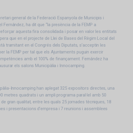
retari general de la Federació Espanyola de Municipis i
l Fernández, ha dit que “la presència de la FEMP a
reforçar aquesta fira consolidada i posar en valor les entitats
spera que en el projecte de Llei de Bases del Règim Local del
tà tramitant en el Congrés dels Diputats, s’acceptin les
r la FEMP per tal que els Ajuntaments puguin exercir
ompetències amb el 100% de finançament. Fernández ha
lausurar els salons Municipàlia i Innocamping.
ipàlia-Innocamping han aplegat 325 expositors directes, una
00 metres quadrats i un ampli programa paral·lel amb 50
 de gran qualitat, entre les quals 25 jornades tècniques, 18
es i presentacions d’empresa i 7 reunions i assemblees