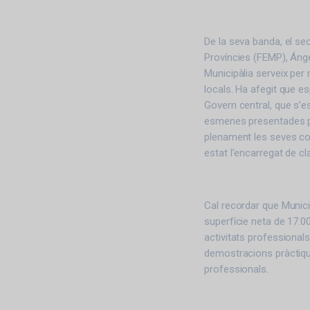
De la seva banda, el sec
Províncies (FEMP), Ánge
Municipàlia serveix per 
locals. Ha afegit que e
Govern central, que s’es
esmenes presentades pe
plenament les seves c
estat l’encarregat de c
Cal recordar que Munic
superfície neta de 17.0
activitats professionals
demostracions pràctiqu
professionals.