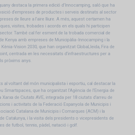
guany destaca la primera edició d’Innocamping, saló que ha
sició d’empreses de productes i serveis destinats al sector
reses de lleure a l’aire lliure. A més, aquest certamen ha
iques, visites, trobades i acords en els quals hi participen
 sector. També cal fer esment de la trobada comercial de
 de Kenya amb empreses de Municipàlia-Innocamping i la
 Kènia-Vision 2030, que han organitzat GlobaLleida, Fira de
Point, centrada en les necessitats d’infraestructures per a
als pròxims anys.
ts al voltant del món municipalista i esportiu, cal destacar la
u Smartspaces, que ha organitzat l’Agència de l’Energia de
a Xarxa de Ciutats AVE, integrada per 18 ciutats d’arreu de
tacions i activitats de la Federació Espanyola de Municipis i
sociació Catalana de Municipis i Comarques (ACM) i la
e Catalunya, i la visita dels presidents o vicepresidents de
s de futbol, tennis, pàdel, natació i golf.