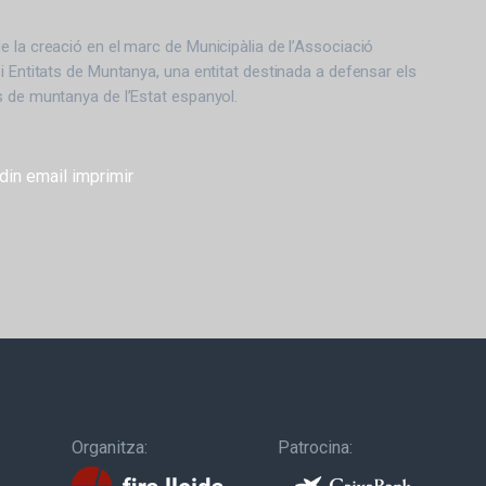
 la creació en el marc de Municipàlia de l’Associació
i Entitats de Muntanya, una entitat destinada a defensar els
 de muntanya de l’Estat espanyol.
din
email
imprimir
Organitza:
Patrocina: