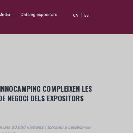
Media
Catàleg expositors
|
CA
ES
 INNOCAMPING COMPLEIXEN LES
DE NEGOCI DELS EXPOSITORS
 uns 20.000 visitants i tornaran a celebrar-se