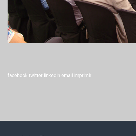
facebook
twitter
linkedin
email
imprimir