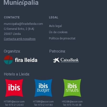
CONTACTE
LEGAL
municipalia@firadelleida.com
Avís legal
C/General Brito, 2 (8-A)
Ús de cookies
25007 Lleida
Política de privacitat
Contacta amb nosaltres
Organitza:
Patrocina:
Hotels a Lleida:
H7589@accor.com
H7588@accor.com
H9268@accor.com
Tel:
973 21 20 40
Tel:
973 21 41 80
Tel:
973 75 03 38