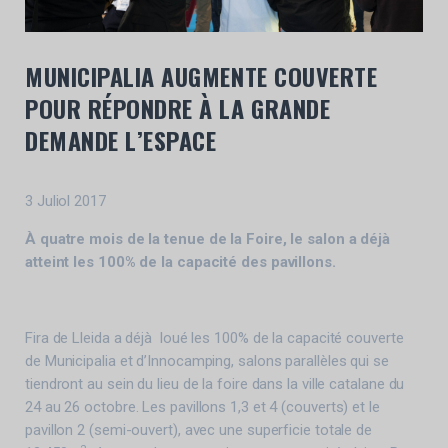
MUNICIPALIA AUGMENTE COUVERTE
POUR RÉPONDRE À LA GRANDE
DEMANDE L’ESPACE
3 Juliol 2017
À quatre mois de la tenue de la Foire, le salon a déjà
atteint les 100% de la capacité des pavillons.
Fira de Lleida a déjà loué les 100% de la capacité couverte
de Municipalia et d’Innocamping, salons parallèles qui se
tiendront au sein du lieu de la foire dans la ville catalane du
24 au 26 octobre. Les pavillons 1,3 et 4 (couverts) et le
pavillon 2 (semi-ouvert), avec une superficie totale de