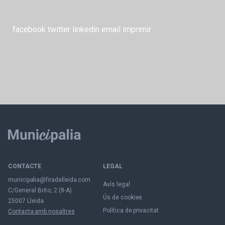
facebook
twitter
linkedin
email
imprimir
CONTACTE
LEGAL
municipalia@firadelleida.com
Avís legal
C/General Brito, 2 (8-A)
Ús de cookies
25007 Lleida
Política de privacitat
Contacta amb nosaltres