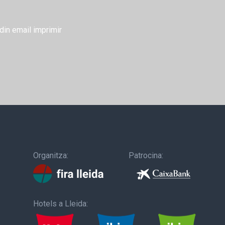
din
email
imprimir
Organitza:
Patrocina:
Hotels a Lleida: