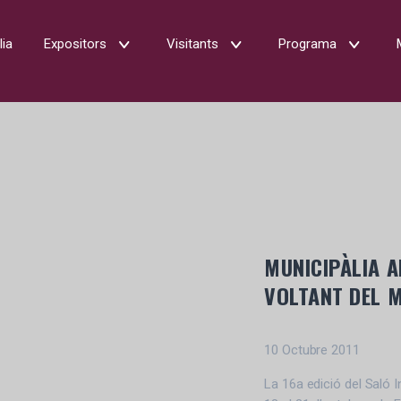
lia
Expositors
Visitants
Programa
MUNICIPÀLIA 
VOLTANT DEL M
10 Octubre 2011
La 16a edició del Saló I