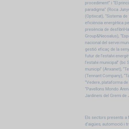
procediment” i “El princ
paradigma” (Roca Junyen
(Optixcat), “Sistema de 
eficiència energètica pe
presència de desfibril•
Group&Neosalus), “Espa
nacional del servei mu
gestió eficaç de la seny
futur de l’estalvi energè
l’estalvi municipal” (bc
municipi” (Anxanet), “Te
(Tennant Company), “Ta
“Vedere, plataforma de 
“Pavellons Mondo Arena:
Jardiners del Gremi de 
Els sectors presents a 
d’aigües; automoció i tra