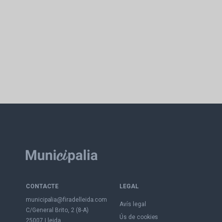
CONTACTE
LEGAL
municipalia@firadelleida.com
Avís legal
C/General Brito, 2 (8-A)
Ús de cookies
25007 Lleida