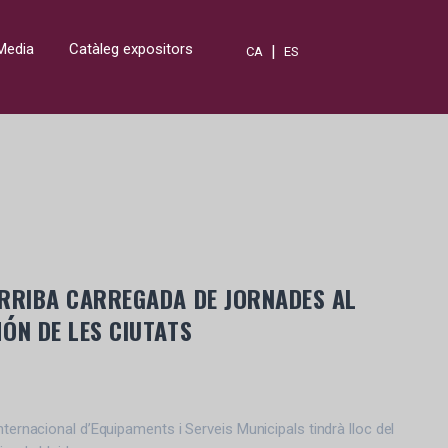
Media
Catàleg expositors
|
CA
ES
ARRIBA CARREGADA DE JORNADES AL
ÓN DE LES CIUTATS
nternacional d’Equipaments i Serveis Municipals tindrà lloc del