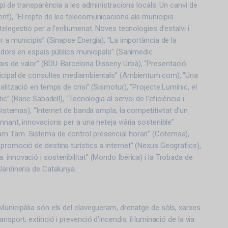
ipi de transparència a les administracions locals. Un canvi de
t), “El repte de les telecomunicacions als municipis
telegestió per a l’enllumenat. Noves tecnologies d’estalvi i
r a municipis” (Sinapse Energía), “La importància de la
ladors en espais públics municipals” (Sanimedic
is de valor” (BDU-Barcelona Disseny Urbà), “Presentació
nicipal de consultes mediambientals” (Ambientum.com), “Una
alització en temps de crisi” (Sismotur), “Projecte Lumínic, el
tic” (Banc Sabadell), “Tecnologia al servei de l’eficiència i
 Sistemas), “Internet de banda ampla, la competitivitat d’un
nnant, innovacions per a una neteja viària sostenible”
m Tam. Sistema de control presencial horari” (Cotemsa),
promoció de destins turístics a internet” (Nexus Geografics),
 innovació i sostenibilitat” (Mondo Ibérica) i la Trobada de
Jardineria de Catalunya.
Municipàlia són els del clavegueram, drenatge de sòls, xarxes
nsport; extinció i prevenció d’incendis; il·luminació de la via