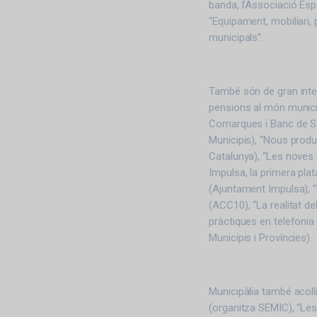
banda, l’Associació Esp
“Equipament, mobiliari, 
municipals”.
També són de gran inte
pensions al món municip
Comarques i Banc de Sa
Municipis), “Nous produ
Catalunya), “Les noves 
Impulsa, la primera pla
(Ajuntament Impulsa), “
(ACC10), “La realitat d
pràctiques en telefonia
Municipis i Províncies).
Municipàlia també acoll
(organitza SEMIC), “Les a