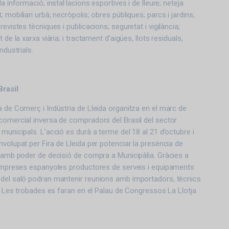
a informació; instal·lacions esportives i de lleure; neteja
 mobiliari urbà; necròpolis; obres públiques; parcs i jardins;
revistes tècniques i publicacions; seguretat i vigilància;
 de la xarxa viària; i tractament d’aigües, llots residuals,
ndustrials.
Brasil
a de Comerç i Indústria de Lleida organitza en el marc de
comercial inversa de compradors del Brasil del sector
municipals. L’acció es durà a terme del 18 al 21 d’octubre i
nvolupat per Fira de Lleida per potenciar la presència de
s amb poder de decisió de compra a Municipàlia. Gràcies a
s empreses espanyoles productores de serveis i equipaments
 del saló podran mantenir reunions amb importadors, tècnics
es. Les trobades es faran en el Palau de Congressos La Llotja