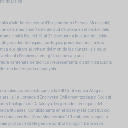
ira de Lleida
pàlia (Saló Internacional d’Equipaments i Serveis Municipals),
 i un dels més importants del sud d’Europa en el sector dels
bans, tindrà lloc del 18 al 21 d’octubre a la ciutat de Lleida
de jornades tècniques, col·loquis, presentacions i altres
ica que girarà al voltant del món de les ciutats i els seus
ambient i l’eficiència energètica com a grans
raurà centenars de tècnics i representants d’administracions
 de tota la geografia espanyola.
ogramades poden destacar-se la XIII Conferència Ategrus
ts, la 1a Jornada d’Enginyeria Civil organitzada pel Col·legi
bres Públiques de Catalunya, les jornades tècniques del
leida titulades “Condicionants en el disseny i la construcció
 i murs verds a l’àrea Mediterrània” i “Limitacions legals a
pais públics i estratègies de control biològic“. De la seva