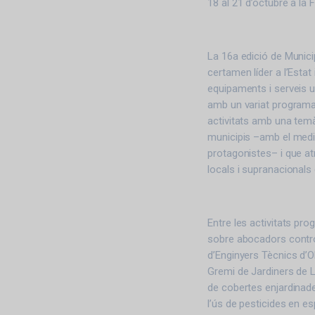
18 al 21 d’octubre a la F
La 16a edició de Munici
certamen líder a l’Estat
equipaments i serveis ur
amb un variat programa 
activitats amb una temàt
municipis –amb el medi 
protagonistes– i que at
locals i supranacionals
Entre les activitats pr
sobre abocadors controla
d’Enginyers Tècnics d’O
Gremi de Jardiners de L
de cobertes enjardinades
l’ús de pesticides en es