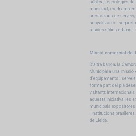
pública; tecnologies de l
municipal; medi ambient;
prestacions de serveis; 
senyalització i seguretat
residus sòlids urbans i i
Missió comercial del 
D’altra banda, la Cambr
Municipàlia una missió 
d’equipaments i serveis 
forma part del pla dese
visitants internacional
aquesta iniciativa, le
municipals expositores
i institucions brasiler
de Lleida.