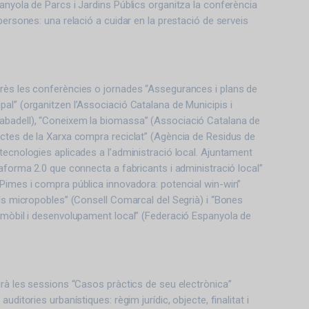
anyola de Parcs i Jardins Públics organitza la conferència
persones: una relació a cuidar en la prestació de serveis
rès les conferències o jornades “Assegurances i plans de
al” (organitzen l’Associació Catalana de Municipis i
badell), “Coneixem la biomassa” (Associació Catalana de
ctes de la Xarxa compra reciclat” (Agència de Residus de
tecnologies aplicades a l’administració local. Ajuntament
taforma 2.0 que connecta a fabricants i administració local”
Pimes i compra pública innovadora: potencial win-win”
els micropobles” (Consell Comarcal del Segrià) i “Bones
 mòbil i desenvolupament local” (Federació Espanyola de
irà les sessions “Casos pràctics de seu electrònica”
uditories urbanístiques: règim jurídic, objecte, finalitat i