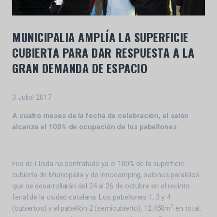
MUNICIPALIA AMPLÍA LA SUPERFICIE
CUBIERTA PARA DAR RESPUESTA A LA
GRAN DEMANDA DE ESPACIO
3 Juliol 2017
A cuatro meses de la fecha de celebración, el salón
alcanza
el 100% de ocupación de los pabellones
Fira de Lleida ha contratado ya el 100% de la superficie
cubierta de Municipalia y de Innocamping, salones paralelos
que se desarrollarán del 24 al 26 de octubre en el recinto
ferial de la ciudad catalana. Los pabellones 1, 3 y 4
2
(cubiertos) y el pabellón 2 (semicubierto), 12.450m
en total,