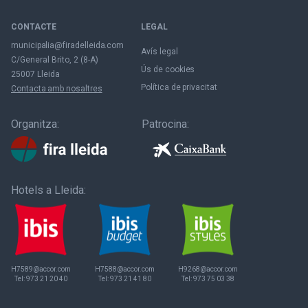
CONTACTE
LEGAL
municipalia@firadelleida.com
Avís legal
C/General Brito, 2 (8-A)
Ús de cookies
25007 Lleida
Política de privacitat
Contacta amb nosaltres
Organitza:
Patrocina:
Hotels a Lleida:
H7589@accor.com
H7588@accor.com
H9268@accor.com
Tel:
973 21 20 40
Tel:
973 21 41 80
Tel:
973 75 03 38