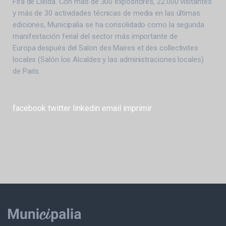
Fira de Lleida. Con más de 300 expositores, 22.000 visitantes
y más de 30 actividades técnicas de media en las últimas
ediciones, Municipalia se ha consolidado como la segunda
manifestación ferial del sector más importante de
Europa después del Salon des Maires et des collectivites
locales (Salón los Alcaldes y las administraciones locales)
de París.
facebook
twitter
linkedin
email
imprimir