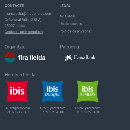
CONTACTE
LEGAL
municipalia@firadelleida.com
Avís legal
C/General Brito, 2 (8-A)
Ús de cookies
25007 Lleida
Política de privacitat
Contacta amb nosaltres
Organitza:
Patrocina:
Hotels a Lleida:
H7589@accor.com
H7588@accor.com
H9268@accor.com
Tel:
973 21 20 40
Tel:
973 21 41 80
Tel:
973 75 03 38