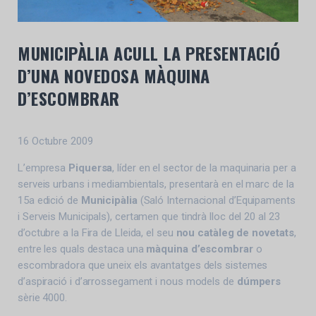
MUNICIPÀLIA ACULL LA PRESENTACIÓ
D’UNA NOVEDOSA MÀQUINA
D’ESCOMBRAR
16 Octubre 2009
L’empresa
Piquersa
, líder en el sector de la maquinaria per a
serveis urbans i mediambientals, presentarà en el marc de la
15a edició de
Municipàlia
(Saló Internacional d’Equipaments
i Serveis Municipals), certamen que tindrà lloc del 20 al 23
d’octubre a la Fira de Lleida, el seu
nou catàleg de novetats
,
entre les quals destaca una
màquina d’escombrar
o
escombradora que uneix els avantatges dels sistemes
d’aspiració i d’arrossegament i nous models de
dúmpers
sèrie 4000.