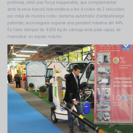
potència, obté una força insuperable, que complementat
amb la seva tracció hidrostàtica a les 4 rodes de 2 velocitats
per mitjà de motors roda i sistema automàtic d’antipatinatge
patentat, aconsegueix superar una pendent màxima del 44%.
És l’únic dúmper de 4.000 kg de càrrega amb pala capaç de
maniobrar en espais reduïts.