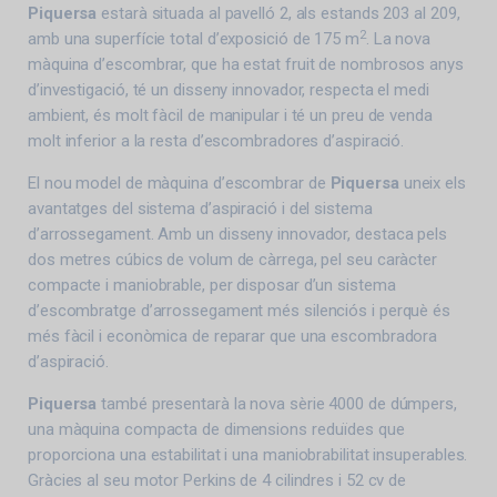
Piquersa
estarà situada al pavelló 2, als estands 203 al 209,
2
amb una superfície total d’exposició de 175 m
. La nova
màquina d’escombrar, que ha estat fruit de nombrosos anys
d’investigació, té un disseny innovador, respecta el medi
ambient, és molt fàcil de manipular i té un preu de venda
molt inferior a la resta d’escombradores d’aspiració.
El nou model de màquina d’escombrar de
Piquersa
uneix els
avantatges del sistema d’aspiració i del sistema
d’arrossegament. Amb un disseny innovador, destaca pels
dos metres cúbics de volum de càrrega, pel seu caràcter
compacte i maniobrable, per disposar d’un sistema
d’escombratge d’arrossegament més silenciós i perquè és
més fàcil i econòmica de reparar que una escombradora
d’aspiració.
Piquersa
també presentarà la nova sèrie 4000 de dúmpers,
una màquina compacta de dimensions reduïdes que
proporciona una estabilitat i una maniobrabilitat insuperables.
Gràcies al seu motor Perkins de 4 cilindres i 52 cv de