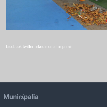
facebook
twitter
linkedin
email
imprimir