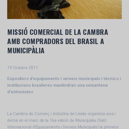
MISSIÓ COMERCIAL DE LA CAMBRA
AMB COMPRADORS DEL BRASIL A
MUNICIPÀLIA
19 Octubre 2011
Expositors d’equipaments i serveis municipals i tècnics i
institucions brasileres mantindran una seixantena
d’entrevistes
La Cambra de Comerç i Indústria de Lleida organitza avui i
demà en el marc de la 16a edició de Municipàlia (Saló
Internacional d’Equipaments i Serveis Municipals) la primera