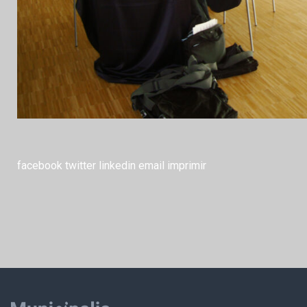
facebook
twitter
linkedin
email
imprimir