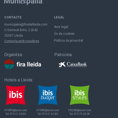
CONTACTE
LEGAL
municipalia@firadelleida.com
Avís legal
C/General Brito, 2 (8-A)
Ús de cookies
25007 Lleida
Política de privacitat
Contacta amb nosaltres
Organitza:
Patrocina:
Hotels a Lleida:
H7589@accor.com
H7588@accor.com
H9268@accor.com
Tel:
973 21 20 40
Tel:
973 21 41 80
Tel:
973 75 03 38