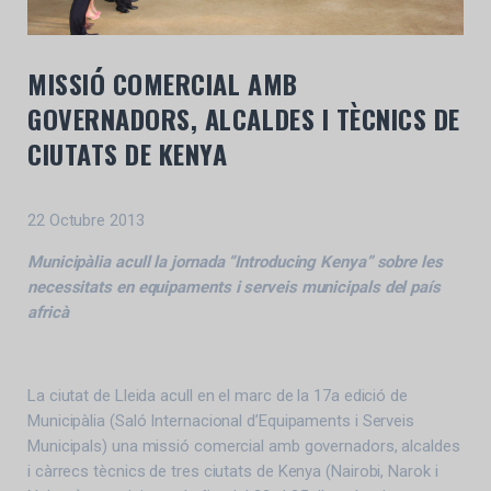
MISSIÓ COMERCIAL AMB
GOVERNADORS, ALCALDES I TÈCNICS DE
CIUTATS DE KENYA
22 Octubre 2013
Municipàlia acull la jornada “Introducing Kenya” sobre les
necessitats en equipaments i serveis municipals del país
africà
La ciutat de Lleida acull en el marc de la 17a edició de
Municipàlia (Saló Internacional d’Equipaments i Serveis
Municipals) una missió comercial amb governadors, alcaldes
i càrrecs tècnics de tres ciutats de Kenya (Nairobi, Narok i