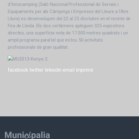
d’Innocamping (Saló Nacional Professional de Serveis i
Equipaments per als Càmpings i Empreses del Lleure a l’Aire
Lliure) es desenvolupen del 22 al 25 d’octubre en el recinte de
Fira de Lleida. Els dos certàmens apleguen 325 expositors
directes, una superfície neta de 17.000 metres quadrats i un
ampli programa paral·lel que inclou 50 activitats
professionals de gran qualitat.
facebook
twitter
linkedin
email
imprimir