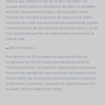
Nakuru), que visitaran la fira del 22 al 25 d’octubre i es
reuniran amb empreses expositores del saló. Les trobades
entre els representants kenyans i els expositors tenen
l’objectiu de concretar propostes de negoci a fi de trobar
solucions per cobrir les necessitats en equipaments, serveis
i infraestructures del país africà en els pròxims anys. L’acció
està organitzada per Fira de Lleida amb la col·laboració de
Globals aida.
Avui dimarts, dia 22 d’octubre, ha tingut lloc al Saló de
Congressos de Fira de Lleida la jornada de presentació
“Introducing Kenya”, en la qual els representants municipals
kenyans han exposat els eixos principals del projecte Kenya
Visions 2030 i les necessitats d’infraestructures i projectes
de les seves comunitats. La sessió és organitzada per Fira
de Lleida i Africa Trading Point-Spain.