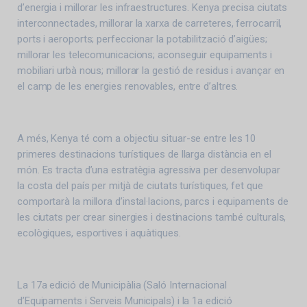
d’energia i millorar les infraestructures. Kenya precisa ciutats
interconnectades, millorar la xarxa de carreteres, ferrocarril,
ports i aeroports; perfeccionar la potabilització d’aigües;
millorar les telecomunicacions; aconseguir equipaments i
mobiliari urbà nous; millorar la gestió de residus i avançar en
el camp de les energies renovables, entre d’altres.
A més, Kenya té com a objectiu situar-se entre les 10
primeres destinacions turístiques de llarga distància en el
món. Es tracta d’una estratègia agressiva per desenvolupar
la costa del país per mitjà de ciutats turístiques, fet que
comportarà la millora d’instal·lacions, parcs i equipaments de
les ciutats per crear sinergies i destinacions també culturals,
ecològiques, esportives i aquàtiques.
La 17a edició de Municipàlia (Saló Internacional
d’Equipaments i Serveis Municipals) i la 1a edició