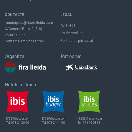
CONTACTE
LEGAL
municipalia@firadelleida.com
Avís legal
C/General Brito, 2 (8-A)
Ús de cookies
25007 Lleida
Política de privacitat
Contacta amb nosaltres
Organitza:
Patrocina:
Hotels a Lleida:
H7589@accor.com
H7588@accor.com
H9268@accor.com
Tel:
973 21 20 40
Tel:
973 21 41 80
Tel:
973 75 03 38