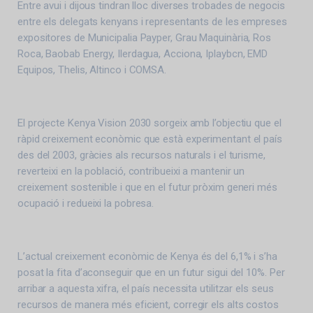
Entre avui i dijous tindran lloc diverses trobades de negocis
entre els delegats kenyans i representants de les empreses
expositores de Municipalia Payper, Grau Maquinària, Ros
Roca, Baobab Energy, Ilerdagua, Acciona, Iplaybcn, EMD
Equipos, Thelis, Altinco i COMSA.
El projecte Kenya Vision 2030 sorgeix amb l’objectiu que el
ràpid creixement econòmic que està experimentant el país
des del 2003, gràcies als recursos naturals i el turisme,
reverteixi en la població, contribueixi a mantenir un
creixement sostenible i que en el futur pròxim generi més
ocupació i redueixi la pobresa.
L’actual creixement econòmic de Kenya és del 6,1% i s’ha
posat la fita d’aconseguir que en un futur sigui del 10%. Per
arribar a aquesta xifra, el país necessita utilitzar els seus
recursos de manera més eficient, corregir els alts costos