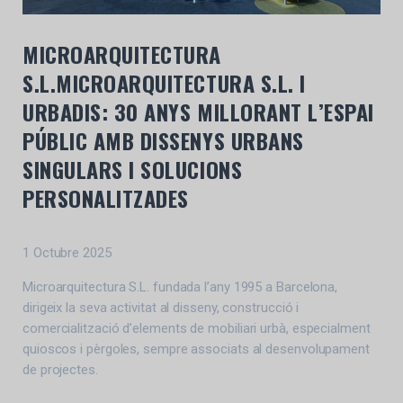
MICROARQUITECTURA
S.L.MICROARQUITECTURA S.L. I
URBADIS: 30 ANYS MILLORANT L’ESPAI
PÚBLIC AMB DISSENYS URBANS
SINGULARS I SOLUCIONS
PERSONALITZADES
1 Octubre 2025
Microarquitectura S.L. fundada l’any 1995 a Barcelona,
dirigeix la seva activitat al disseny, construcció i
comercialització d’elements de mobiliari urbà, especialment
quioscos i pèrgoles, sempre associats al desenvolupament
de projectes.