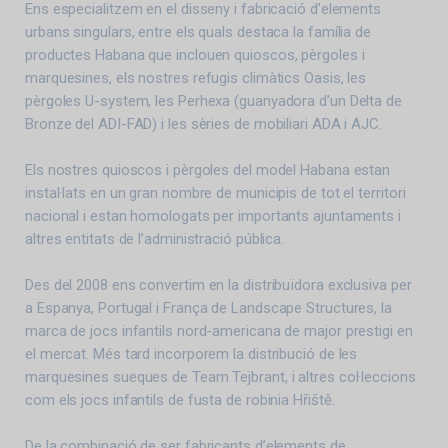
Ens especialitzem en el disseny i fabricació d’elements
urbans singulars, entre els quals destaca la família de
productes Habana que inclouen quioscos, pèrgoles i
marquesines, els nostres refugis climàtics Oasis, les
pèrgoles U-system, les Perhexa (guanyadora d’un Delta de
Bronze del ADI-FAD) i les sèries de mobiliari ADA i AJC.
Els nostres quioscos i pèrgoles del model Habana estan
instal·lats en un gran nombre de municipis de tot el territori
nacional i estan homologats per importants ajuntaments i
altres entitats de l’administració pública.
Des del 2008 ens convertim en la distribuïdora exclusiva per
a Espanya, Portugal i França de Landscape Structures, la
marca de jocs infantils nord-americana de major prestigi en
el mercat. Més tard incorporem la distribució de les
marquesines sueques de Team Tejbrant, i altres col·leccions
com els jocs infantils de fusta de robinia Hřiště.
De la combinació de ser fabricants d’elements de