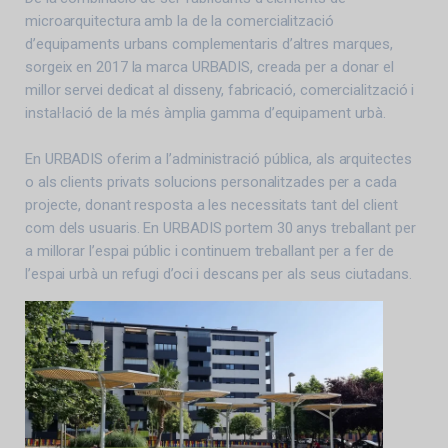
microarquitectura amb la de la comercialització
d’equipaments urbans complementaris d’altres marques,
sorgeix en 2017 la marca URBADIS, creada per a donar el
millor servei dedicat al disseny, fabricació, comercialització i
instal·lació de la més àmplia gamma d’equipament urbà.
En URBADIS oferim a l’administració pública, als arquitectes
o als clients privats solucions personalitzades per a cada
projecte, donant resposta a les necessitats tant del client
com dels usuaris. En URBADIS portem 30 anys treballant per
a millorar l’espai públic i continuem treballant per a fer de
l’espai urbà un refugi d’oci i descans per als seus ciutadans.