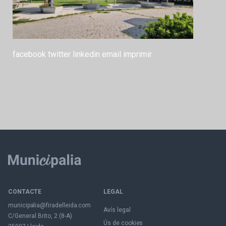
facebook
twitter
linkedin
email
imprimir
CONTACTE
LEGAL
municipalia@firadelleida.com
Avís legal
C/General Brito, 2 (8-A)
Ús de cookies