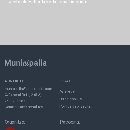
facebook
twitter
linkedin
email
imprimir
CONTACTE
LEGAL
municipalia@firadelleida.com
Avís legal
C/General Brito, 2 (8-A)
Ús de cookies
25007 Lleida
Política de privacitat
Contacta amb nosaltres
Organitza:
Patrocina: