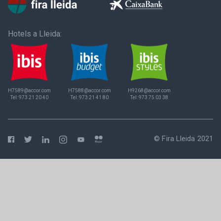
Hotels a Lleida:
H7589@accor.com
H7588@accor.com
H9268@accor.com
Tel:
973 21 20 40
Tel:
973 21 41 80
Tel:
973 75 03 38
© Fira Lleida 2021